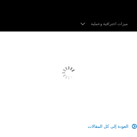
ميزات احترافية وعملية
حامل RF
قابل للتكيف
مستشعر فائق مقاس 35 مم
تنسيقات التسجيل
عدسة متعددة المزايا
التركيز البؤري التلقائي الرائد
العودة إلى كل المقالات

وظائف الدعم