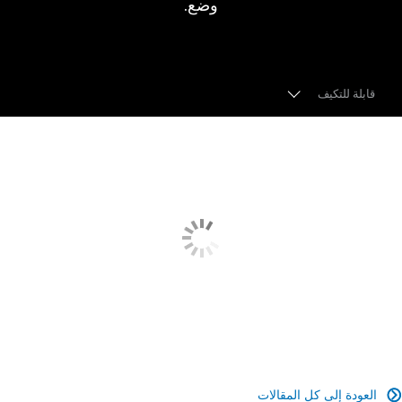
وضع.
قابلة للتكيف
حامل RF
قابل للتكيف
مستشعر فائق مقاس 35 مم
تنسيقات التسجيل
عدسة متعددة المزايا
التركيز البؤري التلقائي الرائد
العودة إلى كل المقالات
