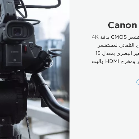
كاميرا فيديو رقمية احترافية مزوّدة بمستشعر CMOS بدقة 4K
 البؤري التلقائي لمستشعر
CMOS الثنائي البكسل والتكبير/التصغير البصري بمعدل 15
ضعفًا فضلاً عن التثبيت الخماسي المحاور ومخرج HDMI والبث