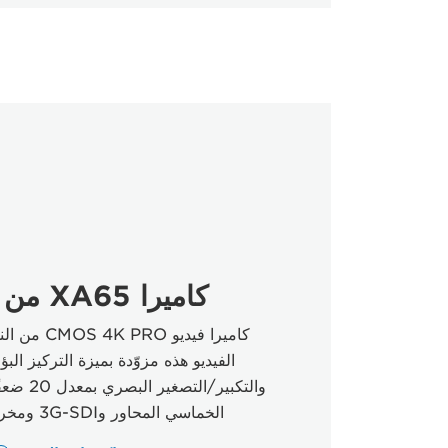
كاميرا XA65 من Canon
الفيديو هذه مزوّدة بميزة التركيز البؤ
والتكبير/ا
الخماسي المحاور و3G-SDI ومخرج HDMI وUVC.