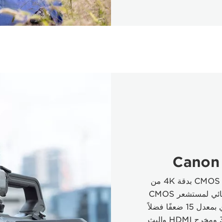
كاميرا فيديو احترافية مزوّدة بمستشعر CMOS بدقة 4K من
النوع 1,0 بوصة. مع التركيز البؤري التلقائي لمستشعر CMOS
الثنائي البكسل والتكبير/التصغير البصري بمعدل 15 ضعفًا فضلاً
عن التثبيت الخماسي المحاور و3G-SDI ومخرج HDMI والبث