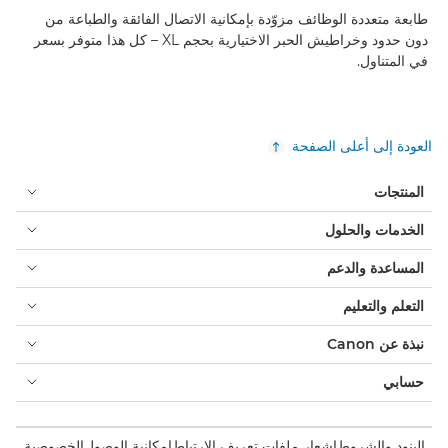
طابعة متعددة الوظائف مزوّدة بإمكانية الاتصال الفائقة والطباعة من
دون حدود وخراطيش الحبر الاختيارية بحجم XL – كل هذا متوفر بسعر
في المتناول.
العودة إلى أعلى الصفحة
المنتجات
الخدمات والحلول
المساعدة والدعم
التعلم والتعليم
نبذة عن Canon
حسابي
البنود والشروط
إشعار ملفات تعريف الارتباط
إمكانية الوصول
الخصوصية