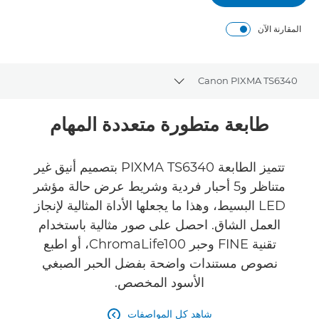
المقارنة الآن
Canon PIXMA TS6340
Toggle breadcrumbs
نظرة عامة
طابعة متطورة متعددة المهام
المواصفات
تتميز الطابعة PIXMA TS6340 بتصميم أنيق غير
متناظر و5 أحبار فردية وشريط عرض حالة مؤشر
الآراء
LED البسيط، وهذا ما يجعلها الأداة المثالية لإنجاز
العمل الشاق. احصل على صور مثالية باستخدام
تقنية FINE وحبر ChromaLife100، أو اطبع
نصوص مستندات واضحة بفضل الحبر الصبغي
الأسود المخصص.
شاهد كل المواصفات
