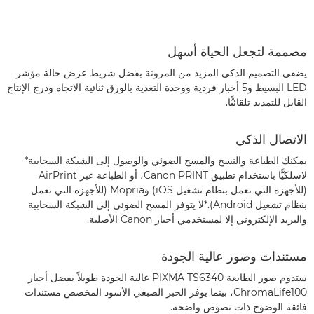
مصممة لتجعل الحياة أسهل
يضفي التصميم الذكي المزيد من المرونة بفضل شريط عرض حالة مؤشر
LED البسيط و5 أحبار فردية ووحدة التغذية بالورق ثنائية الاتجاه ودرج الإنتاج
القابل للتمديد تلقائيًّا.
الاتصال الذكي
يمكنك الطباعة والنسخ والمسح الضوئي والوصول إلى الشبكة السحابية*
لاسلكيًّا باستخدام تطبيق Canon PRINT، أو الطباعة عبر AirPrint
(للأجهزة التي تعمل بنظام تشغيل iOS) وMopria (للأجهزة التي تعمل
بنظام تشغيل Android).
*لا يتوفر المسح الضوئي إلى الشبكة السحابية
والبريد الإلكتروني إلا لمستخدمي أحبار Canon الأصلية.
مستندات وصور عالية الجودة
ستدوم صور الطابعة PIXMA TS6340 عالية الجودة طويلاً بفضل أحبار
ChromaLife100، بينما يوفر الحبر الصبغي الأسود المخصص مستندات
فائقة الوضوح ذات نصوص واضحة.