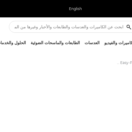
English
كاميرات والفيديو
العدسات
الطابعات والماسحات الضوئية
الحلول والخدما
تطبيق Easy-PhotoPrint Editor من Canon