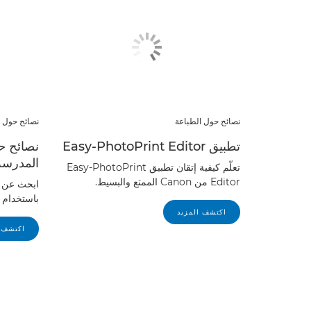
نصائح حول الطباعة
نصائح حول ا
تطبيق Easy-PhotoPrint Editor
نصائح حو
المدرسة
تعلّم كيفية إتقان تطبيق Easy-PhotoPrint
Editor من Canon الممتع والبسيط.
ابحث عن ط
باستخدام طاب
اكتشف المزيد
اكتشف ا