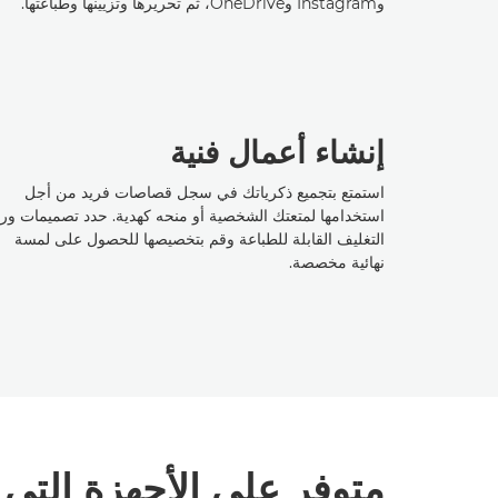
وInstagram وOneDrive، ثم تحريرها وتزيينها وطباعتها.
إنشاء أعمال فنية
استمتع بتجميع ذكرياتك في سجل قصاصات فريد من أجل
استخدامها لمتعتك الشخصية أو منحه كهدية. حدد تصميمات ور
التغليف القابلة للطباعة وقم بتخصيصها للحصول على لمسة
نهائية مخصصة.
متوفر على الأجهزة التي تعمل 