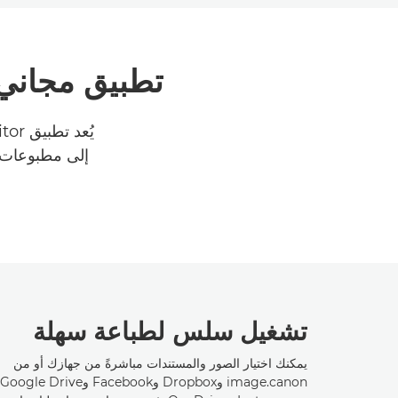
تطبيق مجاني لتحر
إلى مطبوعات أ
تشغيل سلس لطباعة سهلة
يمكنك اختيار الصور والمستندات مباشرةً من جهازك أو من
image.canon وDropbox وFacebook وGoogle Drive