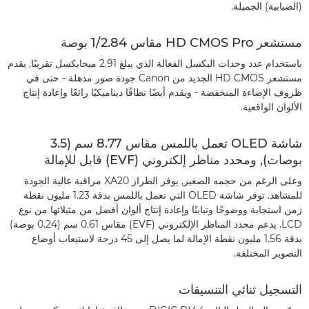
(الضبابية) الجميلة.
مستشعر HD CMOS Pro‏ مقاس 1/2.84 بوصة
باستخدام عدد وحدات البكسل الفعالة الذي يبلغ 2.91 ميجابكسل تقريبًا, يقدم
مستشعر HD CMOS الجديد من Canon جودة صور مذهلة - حتى في
ظروف الإضاءة المنخفضة - ويقدم أيضًا نطاقًا ديناميكيًا رائعًا وإعادة إنتاج
الألوان الواقعية.
شاشة OLED تعمل باللمس مقاس 8.77 سم (3.5
بوصات), ومحدد مناظر إلكتروني (EVF) قابل للإمالة
وعلى الرغم من حجمه الصغير, يوفر الطراز XA20 مراقبة عالية الجودة
للمشاهد. توفر شاشة OLED التي تعمل باللمس بدقة 1.23 مليون نقطة
زمن استجابة ووضوحًا وتباينًا وإعادة إنتاج ألوان أفضل من مثيلاتها من نوع
LCD. يدعم محدد المناظر الإلكتروني (EVF)‏ مقاس 0.61 سم (0.24 بوصة)
بدقة 1.56 مليون نقطة الإمالة لما يصل إلى 45 درجة لاستيعاب أوضاع
التصوير المختلفة.
التسجيل ثنائي التنسيقات