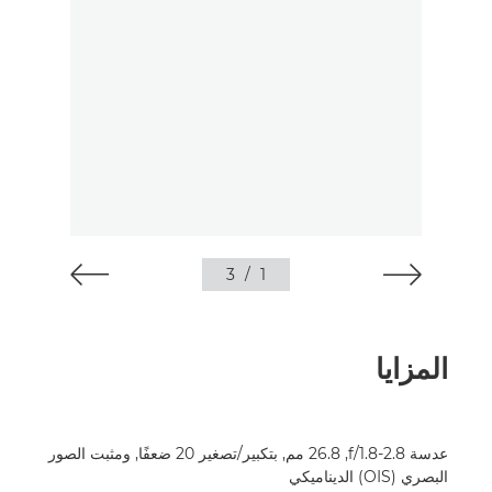
3
/
1
المزايا
عدسة f/1.8-2.8, ‏26.8 مم, بتكبير/تصغير 20 ضعفًا, ومثبت الصور
البصري (OIS) الديناميكي