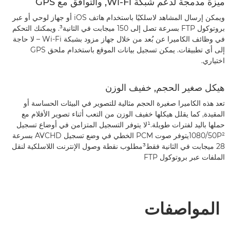
ميزة مدمجة لدعم شبكة Wi-Fi, والتوافق مع GPS
ويمكن إرسال المشاهد لاسلكيًا باستخدام هاتف iOS أو جهاز لوحي أو عبر
بروتوكول FTP بسرعة تصل إلى 150 ميجابت في الثانية³. ويمكنك التحكم
في وظائف الكاميرا عن بُعد من خلال جهاز مزود بشبكة Wi-Fi – لا حاجة
إلى أي تطبيقات. يمكن تسجيل بيانات الموقع باستخدام ملحق GPS
اختياري.
هيكل صغير الحجم, خفيف الوزن
تعد هذه الكاميرا صغيرة الحجم مثالية للتصوير في البيئات الحساسة أو
المقيدة, كما يقلل هيكلها خفيف الوزن من التعب أثناء تصوير الأفلام مع
حملها باليد لفترات طويلة.¹لا يتوفر التسجيل المتزامن في أوضاع تسجيل
1080/50P²يتوفر صوت PCM الخطي في وضع تسجيل AVCHD بسرعة
28 ميجابت في الثانية فقط³مطلوب نقطة وصول الإنترنت اللاسلكية لنقل
الملفات عبر بروتوكول FTP
المواصفات