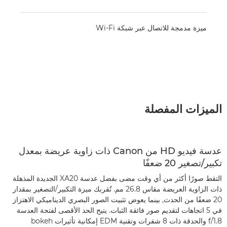
ميزة مدمجة للاتصال عبر شبكة Wi-Fi
الميزات المفصلة
عدسة فيديو HD من Canon ذات زاوية عريضة بمعدل
تكبير/تصغير 20 ضعفًا
التقط صورًا أكثر من أي وقت مضى بفضل عدسة XA20 الجديدة المذهلة
ذات الزاوية العريضة مقاس 26.8 مم. تُقربك ميزة التكبير/التصغير بمقدار
20 ضعفًا من الحدث, بينما يعوض تثبيت الصور البصري الديناميكي الاهتزاز
في 5 اتجاهات لتقديم صور فائقة الثبات. يتيح الحد الأقصى لفتحة العدسة
f/1.8 والحدقة ذات 8 شفرات وتقنية EDM إمكانية تأثيرات bokeh