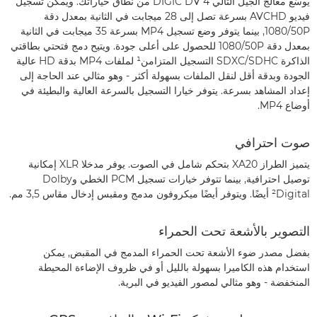
يوسّع معالج الجيل التالي DIGIC DV 4 من نطاق خياراتك. ويمكن تسجيل
فيديو AVCHD بسرعة تصل إلى 28 ميجابت في الثانية بمعدل دقة
1080/50P, بينما يتوفر وضع تسجيل MP4 بسرعة ‏35 ميجابت في الثانية
بمعدل دقة 1080/50P للحصول على أعلى جودة. ويتيح دمج فتحتي بطاقتي
الذاكرة SDXC/SDHC التسجيل المتزامن¹ لملفات MP4 بدقة HD عالية
الجودة وبدقة أقل لنقل الملفات بسهولة أكثر - وهو مثالي عند الحاجة إلى
إعداد المشاهد بسرعة. يتوفر خيارا التسجيل بالسرعة العالية والبطيئة في
أوضاع MP4.
صوت احترافي
يتميز الطراز XA20 بتحكم شامل في الصوت. يوفر مدخلا XLR إمكانية
توصيل احترافية, بينما تتوفر خيارات تسجيل PCM الخطي وDolby
Digital‏² أيضًا. ويتوفر أيضًا ميكروفون مدمج ومقبس إدخال مقاس 3,5 مم.
التصوير بالأشعة تحت الحمراء
بفضل مصدر ضوء الأشعة تحت الحمراء المدمج في المقبض, يمكن
استخدام هذه الكاميرا بسهولة بالليل أو في ظروف الإضاءة المحيطة
المنخفضة - وهو مثالي لمصور الفيديو في البرية.