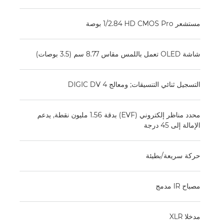
مستشعر HD CMOS Pro‏ 1/2.84 بوصة
شاشة OLED تعمل باللمس مقاس 8.77 سم (3.5 بوصات)
التسجيل ثنائي التنسيقات; ومعالج DIGIC DV 4
محدد مناظر إلكتروني (EVF)‏ بدقة 1.56 مليون نقطة, يدعم
الإمالة إلى 45 درجة
حركة سريعة/بطيئة
مصباح IR مدمج
مدخلا XLR