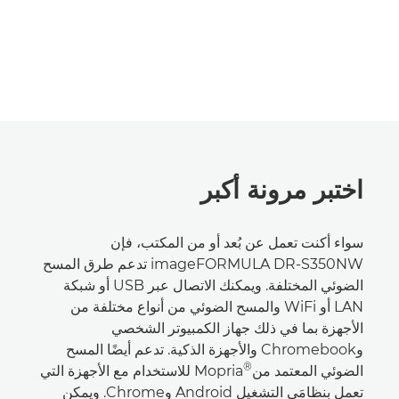
اختبر مرونة أكبر
سواء أكنت تعمل عن بُعد أو من المكتب، فإن
‎imageFORMULA DR-S350NW تدعم طرق المسح
الضوئي المختلفة. ويمكنك الاتصال عبر USB أو شبكة
LAN أو WiFi والمسح الضوئي من أنواع مختلفة من
الأجهزة بما في ذلك جهاز الكمبيوتر الشخصي
وChromebook والأجهزة الذكية. تدعم أيضًا المسح
®
الضوئي المعتمد منMopria
‎ للاستخدام مع الأجهزة التي
تعمل بنظامَي التشغيل Android وChrome. ويمكن