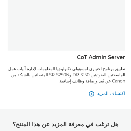
CoT Admin Server
تطبيق برنامج اختياري لمسؤولي تكنولوجيا المعلومات لإدارة آليات عمل
الماسحتَين الضوئيتَين DR-S150 وSR-S250N المتصلتين بالشبكة من
Canon عن بُعد وإضافة وظائف إضافية.
اكتشاف المزيد

اكتشاف المزيد
هل ترغب في معرفة المزيد عن هذا المنتج؟