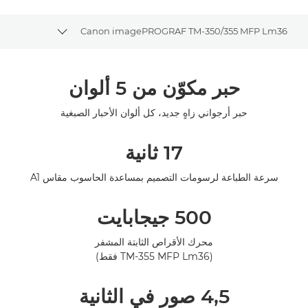
Canon imagePROGRAF TM-350/355 MFP Lm36
 breadcrumbs
نظرة عامة
حبر مكوّن من 5 ألوان
المواصفات
حبر أرجواني زاهٍ جديد، كل ألوان الأحبار الصبغية
المعرض
17 ثانية
سرعة الطباعة لرسومات التصميم بمساعدة الحاسوب مقاس A1
500 جيجابايت
محرك الأقراص الثابتة المشفر
(TM-355 MFP Lm36 فقط)
4,5 صور في الثانية