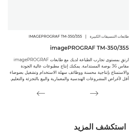
طابعات التنسيقات الكبيرة
|
IMAGEPROGRAF TM-350/355
طابع
36
imagePROGRAF TM-350/355
ارتقِ بمستوى تجارب الطباعة لديك مع طابعات imagePROGRAF
سهّل
مقاس 36 بوصة المستدامة. يمكنك إنتاج مطبوعات عالية الجودة
والاستمتاع بإنتاجية محسنة ووظائف سهلة الاستخدام وتشغيل بضوضاء
أقل 
أقل لأغراض المشروعات الهندسية والمعمارية والبيع بالتجزئة والتعليم.
الاح
استكشف المزيد