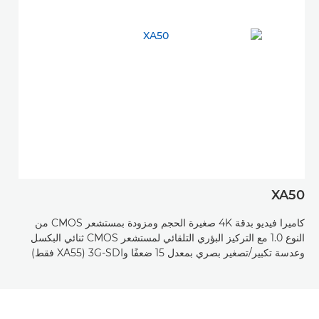
XA50
كاميرا فيديو بدقة 4K صغيرة الحجم ومزودة بمستشعر CMOS من
النوع 1.0 مع التركيز البؤري التلقائي لمستشعر CMOS ثنائي البكسل
وعدسة تكبير/تصغير بصري بمعدل 15 ضعفًا و3G-SDI (XA55 فقط)