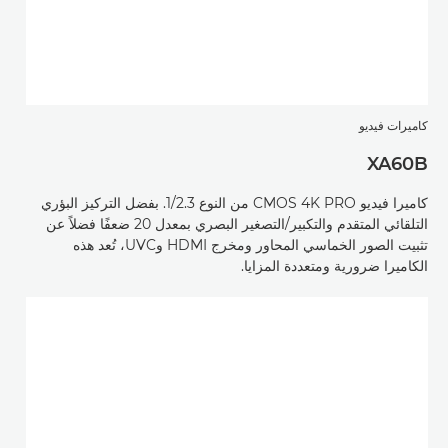
كاميرات فيديو
XA60B
كاميرا فيديو CMOS 4K PRO من النوع 1/2.3. بفضل التركيز البؤري
التلقائي المتقدم والتكبير/التصغير البصري بمعدل 20 ضعفًا فضلاً عن
تثبيت الصور الخماسي المحاور ومخرج HDMI وUVC، تُعد هذه
الكاميرا ضرورية ومتعددة المزايا.