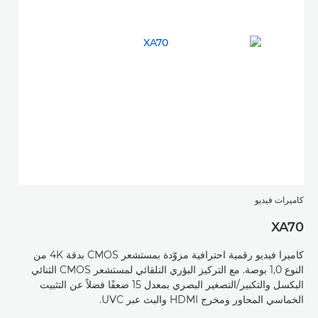
كاميرات فيديو
XA70
كاميرا فيديو رقمية احترافية مزوّدة بمستشعر CMOS بدقة 4K من
النوع 1,0 بوصة. مع التركيز البؤري التلقائي لمستشعر CMOS الثنائي
البكسل والتكبير/التصغير البصري بمعدل 15 ضعفًا فضلاً عن التثبيت
الخماسي المحاور ومخرج HDMI والبث عبر UVC.