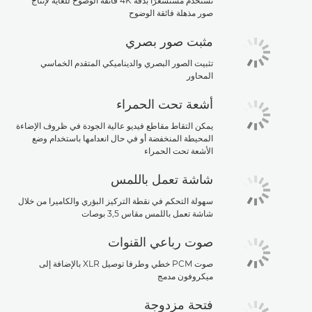
تستخدم مستشعرًا بدقة 4K فائقة الوضوح للغاية لإنتاج
صور مذهلة فائقة الوضوح
مثبت صور بصري
تثبيت الصور البصري والديناميكي المتقدم الخماسي
المحاور
أشعة تحت الحمراء
يمكن التقاط مقاطع فيديو عالية الجودة في ظروف الإضاءة
المحيطة المنخفضة أو في حال انعدامها باستخدام وضع
الأشعة تحت الحمراء
شاشة تعمل باللمس
سهولة التحكم في نقطة التركيز البؤري والكاميرا من خلال
شاشة تعمل باللمس مقاس 3,5 بوصات
صوت رباعي القنوات
صوت PCM خطي وطرفا توصيل XLR بالإضافة إلى
ميكروفون مدمج
فتحة مزدوجة