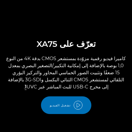
تعرّف على XA75
كاميرا فيديو رقمية مزوّدة بمستشعر CMOS بدقة 4K من النوع
1,0 بوصة بالإضافة إلى إمكانية التكبير/التصغير البصري بمعدل
15 ضعفًا وتثبيت الصور الخماسي المحاور والتركيز البؤري
التلقائي لمستشعر CMOS الثنائي البكسل و3G-SDI بالإضافة
إلى مخرج USB-C للبث المباشر عبر UVC‏
1
.
تشغيل الفيديو