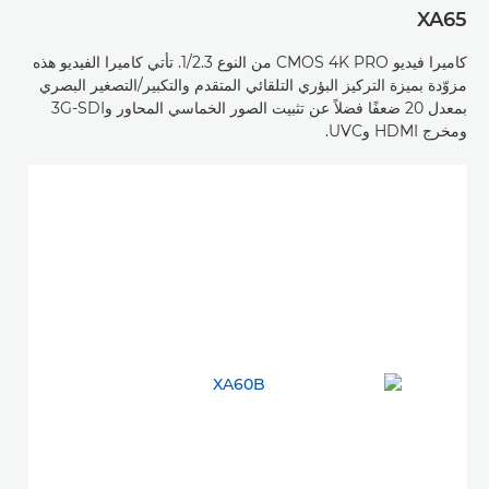
XA65
كاميرا فيديو CMOS 4K PRO من النوع 1/2.3. تأتي كاميرا الفيديو هذه
مزوّدة بميزة التركيز البؤري التلقائي المتقدم والتكبير/التصغير البصري
بمعدل 20 ضعفًا فضلاً عن تثبيت الصور الخماسي المحاور و3G-SDI
ومخرج HDMI وUVC.