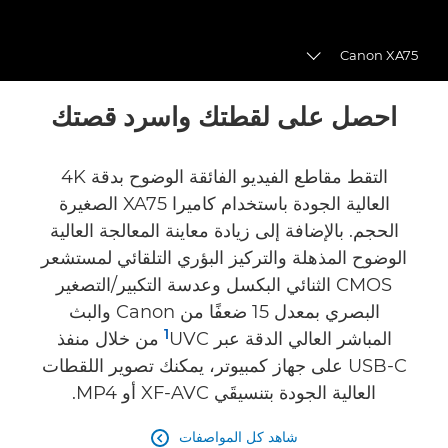
Canon XA75
Toggle breadcrumbs
نظرة عامة
احصل على لقطتك واسرد قصتك
المواصفات
التقط مقاطع الفيديو الفائقة الوضوح بدقة 4K
العالية الجودة باستخدام كاميرا XA75 الصغيرة
الآراء
الحجم. بالإضافة إلى زيادة معاينة المعالجة العالية
الوضوح المذهلة والتركيز البؤري التلقائي لمستشعر
CMOS الثنائي البكسل وعدسة التكبير/التصغير
البصري بمعدل 15 ضعفًا من Canon والبث
1
المباشر العالي الدقة عبر UVC‏
من خلال منفذ
USB-C على جهاز كمبيوتر، يمكنك تصوير اللقطات
العالية الجودة بتنسيقَي XF-AVC أو MP4.
شاهد كل المواصفات
