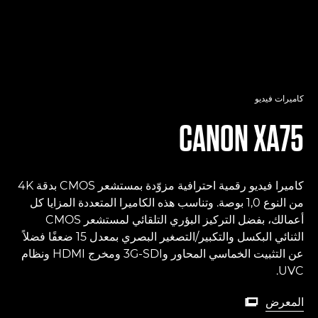
كاميرات فيديو
CANON
XA75
كاميرا فيديو رقمية احترافية مزوّدة بمستشعر CMOS بدقة 4K
من النوع 1,0 بوصة. وتناسب هذه الكاميرا المتعددة المزايا كل
أعمالك، بفضل التركيز البؤري التلقائي لمستشعر CMOS
الثنائي البكسل والتكبير/التصغير البصري بمعدل 15 ضعفًا فضلاً
عن التثبيت الخماسي المحاور و3G-SDI ومخرج HDMI ونظام
UVC.
المعرض

المعرض