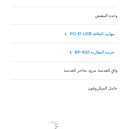
وحدة المقبض
مهايئ الطاقة PD-E1 USB

حزمة البطارية BP-820

واقٍ للعدسة مزود بحاجز للعدسة
حامل الميكروفون