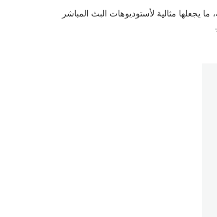
 سهلة الحمل بأدوات مراقبة حائزة على جوائز واتصال 12G-SDI لا مثيل له، ما يجعلها مثالية لأستوديوهات البث المباشر