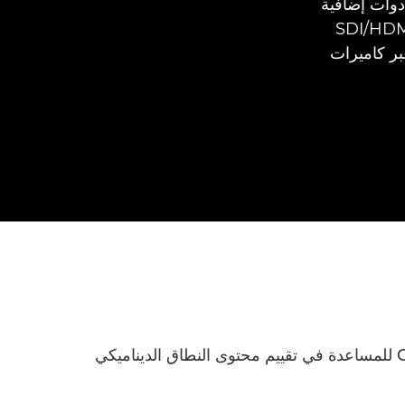
ما في ذلك أدوات إضافية
نطاق الديناميكي العالي (HDR) والعرض عبر شاشات متعددة SDI/HDMI
 إنتاج عبر كاميرات
تتميز شاشة العرض DP-V1830 بأدوات المراقبة المتقدمة بالنطاق الديناميكي العالي الحائزة جوائز من Canon للمساعدة في تقييم محتوى النطاق الديناميكي