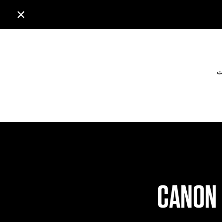

ت
CANON