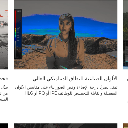
الألوان الصناعية للنطاق الديناميكي العالي
فحص
تمثل بصريًا درجة الإضاءة وقص الصور بناء على مقاييس الألوان
يبدِّ
المفصلة والقابلة للتخصيص للوظائف IRE أو PQ أو HLG.
من تح
الضبط
حتى Log من