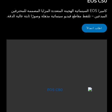
EOS C50
كاميرا EOS السينمائية الهجينة المتعددة المزايا المصممة للمحترفين
المبدعين – تلتقط مقاطع فيديو سينمائية مذهلة وصورًا ثابتة عالية الدقة.
اطلب اتصالاً