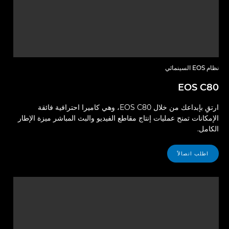
نظام EOS السينمائي
EOS C80
ارتقِ بإبداعك من خلال EOS C80، وهي كاميرا احترافية فائقة
الإمكانات تمنح عمليات إنتاج مقاطع الفيديو والبث المباشر ميزة الإطار
الكامل.
اطلب اتصالاً