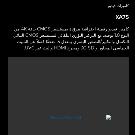
كاميرات فيديو
XA75
كاميرا فيديو رقمية احترافية مزوّدة بمستشعر CMOS بدقة 4K من
النوع 1,0 بوصة. مع التركيز البؤري التلقائي لمستشعر CMOS الثنائي
البكسل والتكبير/التصغير البصري بمعدل 15 ضعفًا فضلاً عن التثبيت
الخماسي المحاور و3G-SDI ومخرج HDMI والبث عبر UVC.