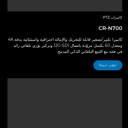
كاميرات PTZ
CR-N700
كاميرا تكبير/تصغير قابلة للتحريك والإمالة احترافية واستثنائية بدقة 4K
ومعدل 60 بكسل مزوّدة باتصال 12G-SDI وتركيز بؤري تلقائي رائد
في فئته مع التتبع التلقائي الذكي المدمج.
اطلب اتصالاً