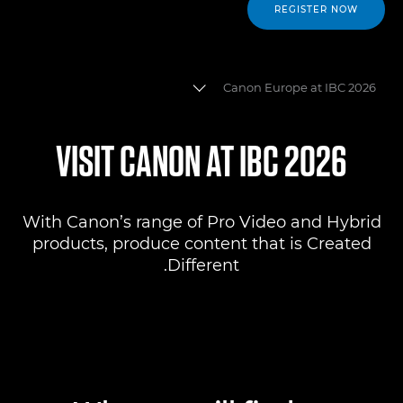
REGISTER NOW
Canon Europe at IBC 2026
Where to find us
VISIT CANON AT IBC 2026
Products
With Canon’s range of Pro Video and Hybrid
Pro AV Solutions
products, produce content that is Created
Different.
Product Ranges
Canon Professional Services