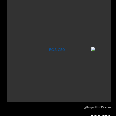
نظام EOS السينمائي