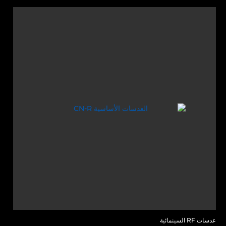
عدسات RF السينمائية