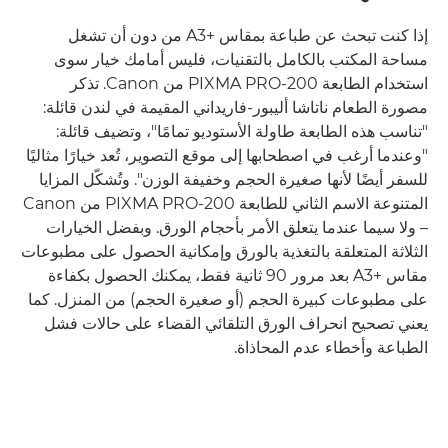
إذا كنت تبحث عن طباعة بمقاس A3+‎ من دون أن تشغل
مساحة المكتب بالكامل بالتقنيات، فليس أمامك خيار سوى
استخدام الطابعة PIXMA PRO-200 من Canon. تذكر
مصورة الطعام ناتاشا أليبور-فاريداني المقيمة في لندن قائلة:
"تناسب هذه الطابعة طاولة الأستوديو تمامًا"، وتضيف قائلة:
"وعندما أرغب في اصطحابها إلى موقع التصوير، تُعد خيارًا مثاليًا
للسفر أيضًا لأنها صغيرة الحجم وخفيفة الوزن". وتُشكّل المزايا
المتنوعة الاسم الثاني للطابعة PIXMA PRO-200 من Canon
– ولا سيما عندما يتعلق الأمر بأحجام الورق. وبفضل الخيارات
الثلاثة المتعلقة بالتغذية بالورق وإمكانية الحصول على مطبوعات
مقاس A3+‎ بعد مرور 90 ثانية فقط، يمكنك الحصول بكفاءة
على مطبوعات كبيرة الحجم (أو صغيرة الحجم) من المنزل. كما
يعني تصحيح انحراف الورق التلقائي القضاء على حالات فشل
الطباعة وأخطاء عدم المحاذاة.