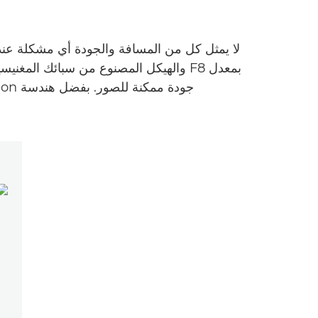
بمعدل F8 والهيكل المصنوع من سبائك الم
جودة ممكنة للصور. بفضل هندسة Canon الرائعة، يمكن الحصول على مستويات جديدة مذهلة من التفاصيل حتى عندما يكون هدفك بعيدًا.