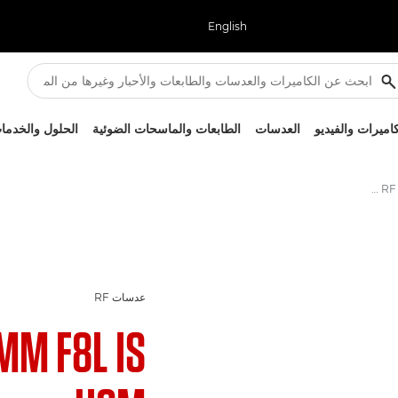
English
كاميرات والفيديو
العدسات
الطابعات والماسحات الضوئية
الحلول والخدما
عدسة RF 1200mm F8L IS USM من Canon - عدسات RF
عدسات RF
MM F8L IS