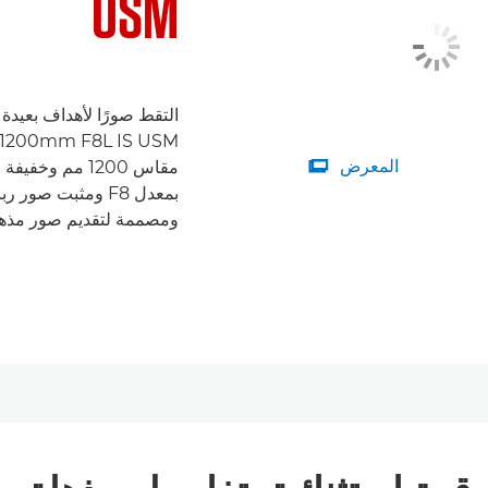
USM
المعرض
مقاس 1200 مم 

بمعدل F8 ومثبت صو
ومصممة لتقديم صور مذهل