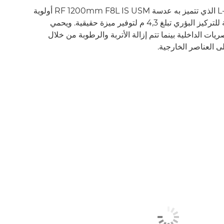
يولي تصميم الفئة L-series الذي تتميز به عدسة RF 1200mm F8L IS USM أولوية
للاستخدام مع أدنى مسافة للتركيز البؤري تبلغ 4,3 م لتوفير ميزة حقيقية. ويحمي
ريات الداخلية بينما تتم إزالة الأتربة والرطوبة من خلال
ى العناصر الخارجية.