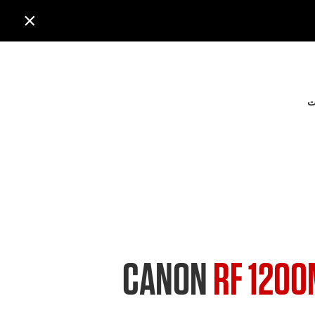

ت
CANON
RF 1200