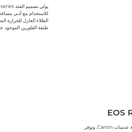
الطلاء العازل للحرارة البص
طبقة الفلورين الموجود عل
تندرج عدسة RF 1200mm F8L IS USM في أعلى مجموعة عدسات Canon. وتوفر