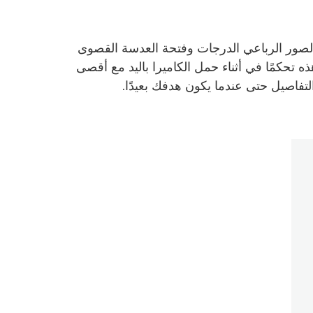
ي مشكلة عند استخدام عدسة RF 1200mm F8L IS USM. بفضل مثبت الصور الرباعي الدرجات وفتحة العدسة القصوى
 هذه تحكمًا في أثناء حمل الكاميرا باليد مع أقصى