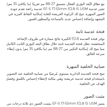
مع نطاق البُعد البؤري الفعال بتنسيق 27-88 مم تقريبًا (ما يكافئ 35 مم),
تعتبر عدسة EF-S 17-55mm f/2.8 IS USM عدسة رائعة تقدم جودة
الصور المبهرة. تتيح لك الزاوية العريضة للغاية إمكانية التقاط المزيد في
المشهد وإضافة إحساس جديد بالمساحة والمنظور للصور.
فتحة عدسة ثابتة
توفر فتحة العدسة f/2.8 الكبيرة نتائج ممتازة في ظروف الإضاءة
المنخفضة. تظل فتحة العدسة ثابتة خلال نطاق البعد البؤري الثابت الكامل
مما يتيح لك إمكانية التكبير من 27-88 مم (ما يكافئ 35 مم) بدون إبطاء
سرعة الغالق.
ضبابية الخلفية المبهرة
تتيح فتحة العدسة الدائرية مستوى مُرضيًا من ضبابية الخلفية عند التصوير
باستخدام فتحة عدسة عريضة; وهي مثالية لإعطاء إحساس بالعُمق وفصل
الهدف عن الخلفية.
مثبت الصور
يتميز EF-S 17-55mm f/2.8 IS USM بمثبت الصور ذي ثلاثة درجات من