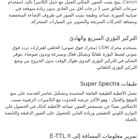
Canon. يتيح مثبت الصور, المثالي للعمل مع حمل الكاميرا باليد, استخدام
سرعات الغالق حتى 3 درجات أقل من العادي بدون زيادة متوقعة في
ضبابية الصورة. تساعد وظيفة مثبت الصور في ظروف الإضاءة المنخفضة
ومشاهد الحركات السريعة والتصوير من السيارات المتحركة.
التركيز البؤري السريع والهادئ
يستخدم محرك USM (محرك فوق صوتي) الحلقي اهتزازات تردد فوق
صوتي لضبط البؤرة تلقائيًا وبشكل فعال وبسرعة وبدون ضوضاء. يتوفر
التحكم في التركيز البؤري اليدوي طوال الوقت بدون الخروج من وضع
التركيز البؤري التلقائي.
طبقات Super Spectra
تعمل الأغطية الطيفية الفائقة المحسنة وتشكيل عناصر العدسة على منع
التوهج والخيال - وهو الأكثر عرضة للحدوث مع الكاميرات الرقمية بسبب
الانعكاس بعيدًا عن مستشعر الصور. تساعد الأغطية كذلك في الحصول على
التوازن اللوني الحقيقي وزيادة التباين للحصول على الصور الدقيقة والنابضة
بالحياة.
تمرير معلومات المسافة إلى E-TTL II