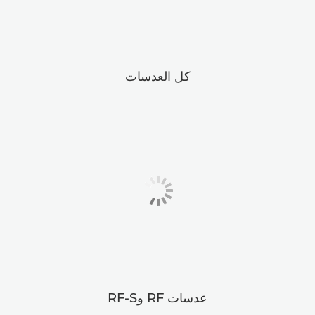
كل العدسات
عدسات RF وRF-S