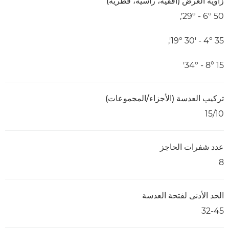
زاوية العرض (أفقية، رأسية، قطرية)
29º - 6º 50',
19º 30' - 4º 35',
34º - 8° 15'
تركيب العدسة (الأجزاء/المجموعات)
15/10
عدد شفرات الحاجز
8
الحد الأدنى لفتحة العدسة
32-45