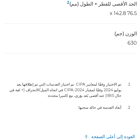
2
الحد الأقصى للقطر × الطول (مم)
76.5 x 142.8
الوزن (جم)
630
تم الاختبار وفقًا لمعايير CIPA. تم اختبار العدسات التي تم إطلاقها بعد
يوليو 2024 وفقًا لمعيار CIPA-2024 في اتجاه الميل/الانحراف (+ لفة في
حال IBIS) عند أقصى بُعد بؤري، مع كاميرا محددة.
أبعاد العدسة في حالة سحبها
العودة إلى أعلى الصفحة