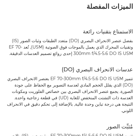
الميزات المفصلة
الاستمتاع بتقنيات رائعة
بفضل عنصر الانحراف البصري (DO) متعدد الطبقات وثبات الصور (IS)
وتقنيات المحرك الذي يعمل بالموجات فوق الصوتية (USM), تُعد EF 70-
300mm f/4.5-5.6 DO IS USM إحدى روائع تصميم العدسات الدقيقة.
عدسات الانحراف البصري (DO)
تتميز EF 70-300mm f/4.5-5.6 DO IS USM بعنصر الانحراف البصري
(DO) الذي يقلل الحجم المادي لعدسة التصوير مع الحفاظ على جودة
الصورة. يجمع عنصر الانحراف البصري بين خصائص الفلوريت ومكونات
العدسة ذات التشتت المنخفض للغاية (UD) في قطعة زجاجية واحدة.
النتيجة هي درجة تباين وحدة عالية, بالإضافة إلى تحكم دقيق في الانحراف
اللوني.
مُثبِّت الصور
تتميز EF 70-300mm f/4.5-5.6 DO IS USM بمثبت صور (IS) بثلاث