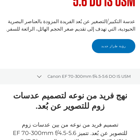
5.6 DO IS USM
عدسة التكبير/التصغير عن بُعد الفريدة المزودة بالعناصر البصرية
الحيودية، التي تهدف إلى تقديم صغر الحجم الهائل، الرائعة للسفر.
رؤية طراز جديد
Canon EF 70-300mm f/4.5-5.6 DO IS USM
ggle breadcrumbs
نظرة عامة
نهج فريد من نوعه لتصميم عدسات
زوم للتصوير عن بُعد.
المواصفات
تصميم فريد من نوعه من بين عدسات زوم
للتصوير عن بُعد. تتميز EF 70-300mm f/4.5-5.6