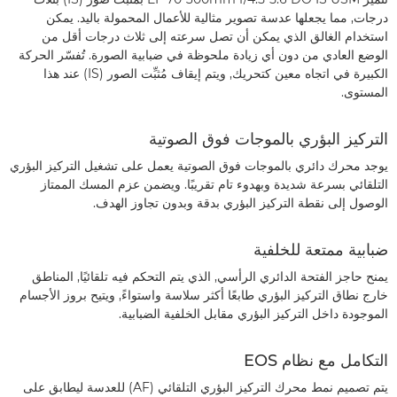
درجات, مما يجعلها عدسة تصوير مثالية للأعمال المحمولة باليد. يمكن
استخدام الغالق الذي يمكن أن تصل سرعته إلى ثلاث درجات أقل من
الوضع العادي من دون أي زيادة ملحوظة في ضبابية الصورة. تُفسّر الحركة
الكبيرة في اتجاه معين كتحريك, ويتم إيقاف مُثبِّت الصور (IS) عند هذا
المستوى.
التركيز البؤري بالموجات فوق الصوتية
يوجد محرك دائري بالموجات فوق الصوتية يعمل على تشغيل التركيز البؤري
التلقائي بسرعة شديدة وبهدوء تام تقريبًا. ويضمن عزم المسك الممتاز
الوصول إلى نقطة التركيز البؤري بدقة وبدون تجاوز الهدف.
ضبابية ممتعة للخلفية
يمنح حاجز الفتحة الدائري الرأسي, الذي يتم التحكم فيه تلقائيًا, المناطق
خارج نطاق التركيز البؤري طابعًا أكثر سلاسة واستواءً, ويتيح بروز الأجسام
الموجودة داخل التركيز البؤري مقابل الخلفية الضبابية.
التكامل مع نظام EOS
يتم تصميم نمط محرك التركيز البؤري التلقائي (AF) للعدسة ليطابق على