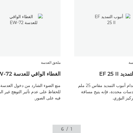
سة
ملحق العدسة
د EF 25 II
الغطاء الواقي للعدسة EW-72
عند استخدام أنبوب التمديد مقاس 25 ملم
منع الضوء الشارد من دخول العدسة،
دسات محددة، فإنه يتيح مسافة
للحفاظ على عدم تأثير التوهج غير ا
كيز البؤري.
فيه على الصور.
6
/
1