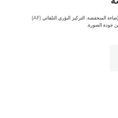
ة
عدسة تصوير ممتازة مقاس 35 مم بمثبت صور رباعي الدرجات وفتحة قصوى تبلغ f/2 - مثالية للتصوير في الإضاءة المنخفضة. التركيز البؤري التلقائي (AF)
ن جودة الصورة.