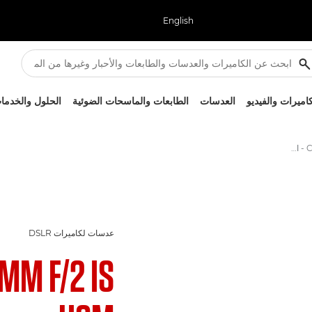
English
كاميرات والفيديو
العدسات
الطابعات والماسحات الضوئية
الحلول والخدما
Canon EF 35mm f/2 IS USM - العدسات - عدسات الكاميرا والصور
عدسات لكاميرات DSLR
MM F/2 IS