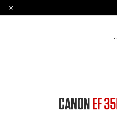

ت
CANON
EF 35