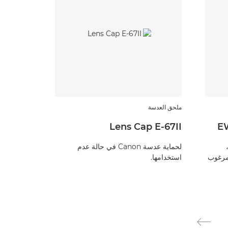
ملحق العدسة
ملحق العدسة
Lens Cap E-67II
غطاء العد
لحماية عدسة Canon في حالة عدم
لمرغوب
استخدامها.
استخدامها.