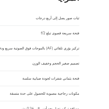
ثبات صور يصل إلى أربع درجات
فتحة سريعة قصوى تبلغ f/2
تركيز بؤري تلقائي (AF) بالموجات فوق الصوتية سريع ودقيق
تصميم صغير الحجم وخفيف الوزن
فتحة بثماني شفرات لجودة ضبابية سلسة
مكونات زجاجية مصبوبة للحصول على حدة متسقة
مسافة تركيز تصل بحد أدنى إلى 0.24 متر