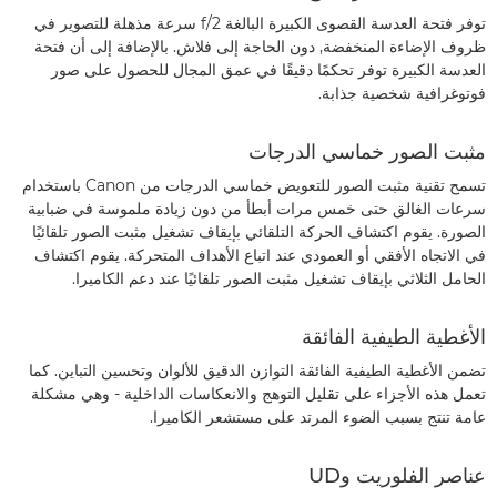
توفر فتحة العدسة القصوى الكبيرة البالغة f/2 سرعة مذهلة للتصوير في
ظروف الإضاءة المنخفضة, دون الحاجة إلى فلاش. بالإضافة إلى أن فتحة
العدسة الكبيرة توفر تحكمًا دقيقًا في عمق المجال للحصول على صور
فوتوغرافية شخصية جذابة.
مثبت الصور خماسي الدرجات
تسمح تقنية مثبت الصور للتعويض خماسي الدرجات من Canon باستخدام
سرعات الغالق حتى خمس مرات أبطأ من دون زيادة ملموسة في ضبابية
الصورة. يقوم اكتشاف الحركة التلقائي بإيقاف تشغيل مثبت الصور تلقائيًا
في الاتجاه الأفقي أو العمودي عند اتباع الأهداف المتحركة. يقوم اكتشاف
الحامل الثلاثي بإيقاف تشغيل مثبت الصور تلقائيًا عند دعم الكاميرا.
الأغطية الطيفية الفائقة
تضمن الأغطية الطيفية الفائقة التوازن الدقيق للألوان وتحسين التباين. كما
تعمل هذه الأجزاء على تقليل التوهج والانعكاسات الداخلية - وهي مشكلة
عامة تنتج بسبب الضوء المرتد على مستشعر الكاميرا.
عناصر الفلوريت وUD