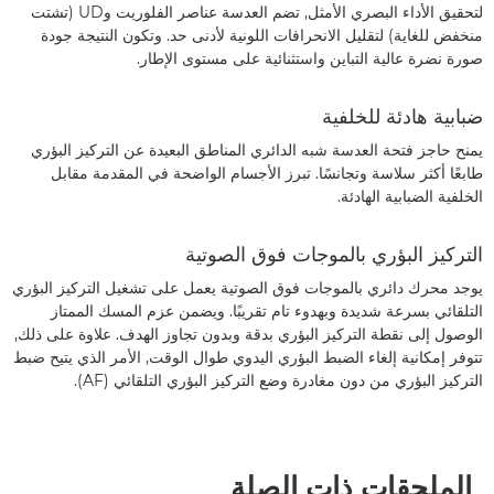
لتحقيق الأداء البصري الأمثل, تضم العدسة عناصر الفلوريت وUD (تشتت
منخفض للغاية) لتقليل الانحرافات اللونية لأدنى حد. وتكون النتيجة جودة
صورة نضرة عالية التباين واستثنائية على مستوى الإطار.
ضبابية هادئة للخلفية
يمنح حاجز فتحة العدسة شبه الدائري المناطق البعيدة عن التركيز البؤري
طابعًا أكثر سلاسة وتجانسًا. تبرز الأجسام الواضحة في المقدمة مقابل
الخلفية الضبابية الهادئة.
التركيز البؤري بالموجات فوق الصوتية
يوجد محرك دائري بالموجات فوق الصوتية يعمل على تشغيل التركيز البؤري
التلقائي بسرعة شديدة وبهدوء تام تقريبًا. ويضمن عزم المسك الممتاز
الوصول إلى نقطة التركيز البؤري بدقة وبدون تجاوز الهدف. علاوة على ذلك,
تتوفر إمكانية إلغاء الضبط البؤري اليدوي طوال الوقت, الأمر الذي يتيح ضبط
التركيز البؤري من دون مغادرة وضع التركيز البؤري التلقائي (AF).
الملحقات ذات الصلة