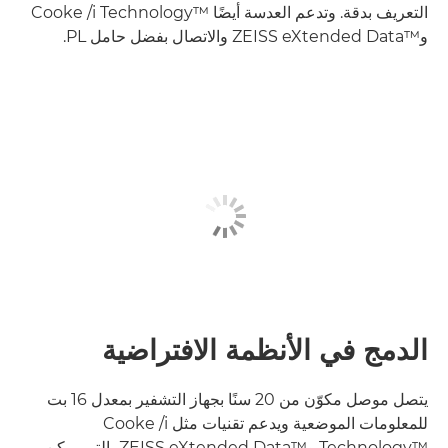
التعريف بدقة. وتدعم العدسة أيضًا Cooke /i Technology™‎
وZEISS eXtended Data™‎ والاتصال بفضل حامل PL.
الدمج في الأنظمة الافتراضية
يتصل موصل مكوّن من 20 سنًا بجهاز التشفير بمعدل 16 بت
للمعلومات الموضعية ويدعم تقنيات مثل Cooke /i
Technology™‎ وZEISS eXtended Data™‎، التي يمكن