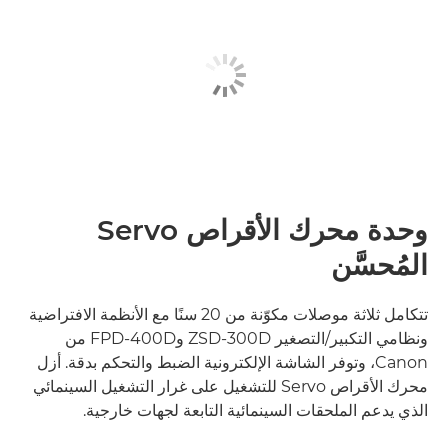
وحدة محرك الأقراص Servo
المُحسَّن
تتكامل ثلاثة موصلات مكوّنة من 20 سنًا مع الأنظمة الافتراضية
ونظامي التكبير/التصغير ZSD-300D وFPD-400D من
Canon، وتوفر الشاشة الإلكترونية الضبط والتحكم بدقة. أزل
محرك الأقراص Servo للتشغيل على غرار التشغيل السينمائي
الذي يدعم الملحقات السينمائية التابعة لجهات خارجية.