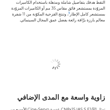
التقط هدفك بتفاصيل شاملة ومذهلة باستخدام الكاميرات
المزوّدة بمستشعر فائق مقاس 35 مم أو الكاميرات المزوّدة
1
بمستشعر كامل الإطار
، وتنتج القزحية المكوّنة من 11 شفرة
معالم بارزة برَّاقة رائعة بفضل عمق المجال السينمائي.
زاوية واسعة مع المدى الإضافي
تمثل CN8x15 IAS S E1/P1 عدسة Cine-Servo الأوسع من