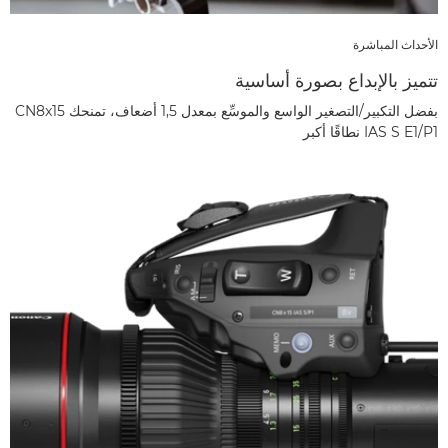
الأحداث المباشرة
تتميز بالإبداع بصورة أساسية
بفضل التكبير/التصغير الواسع والموسِّع بمعدل 1,5 أضعاف، تمنحك CN8x15
IAS S E1/P1 نطاقًا أكبر