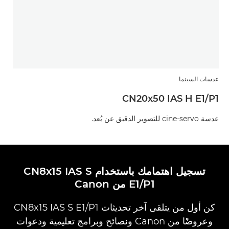
عدسات السينما
CN20x50 IAS H E1/P1
عدسة cine-servo للتصوير الدقيق عن بُعد.
تسجيل اهتمامك باستخدام CN8x15 IAS S
E1/P1 من Canon
كن أول من يتلقى آخر تحديثات CN8x15 IAS S E1/P1
وعروضًا من Canon ونصائح وبرامج تعليمية ودعوات