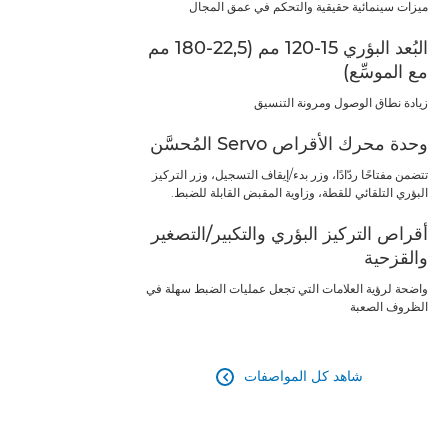
ميزات سينمائية حقيقية والتحكم في عمق المجال
البُعد البؤري 15-120 مم (22,5-180 مم
مع الموسِّع)
زيادة نطاق الوصول ومرونة التنسيق
وحدة محرك الأقراص Servo المُحسَّن
تتضمن مفتاحًا ردّادًا، وزر بدء/إيقاف التسجيل، وزر التركيز
البؤري التلقائي للقطة، وزاوية المقبض القابلة للضبط.
أقراص التركيز البؤري والتكبير/التصغير
والقزحية
واضحة لرؤية العلامات التي تجعل عمليات الضبط سهلة في
الظروف الصعبة
شاهد كل المواصفات
