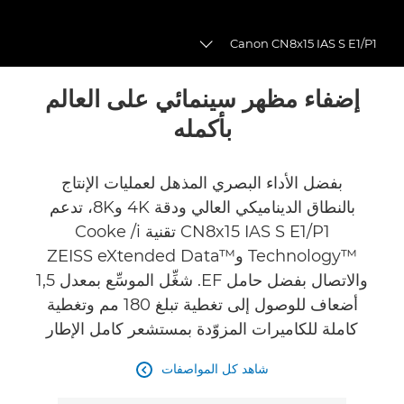
Canon CN8x15 IAS S E1/P1
Toggle breadcrumbs
نظرة عامة
إضفاء مظهر سينمائي على العالم
بأكمله
المواصفات
بفضل الأداء البصري المذهل لعمليات الإنتاج
بالنطاق الديناميكي العالي ودقة 4K و8K، تدعم
CN8x15 IAS S E1/P1 تقنية Cooke /i
Technology™‎ وZEISS eXtended Data™‎
والاتصال بفضل حامل EF. شغِّل الموسِّع بمعدل 1,5
أضعاف للوصول إلى تغطية تبلغ 180 مم وتغطية
كاملة للكاميرات المزوّدة بمستشعر كامل الإطار
شاهد كل المواصفات
