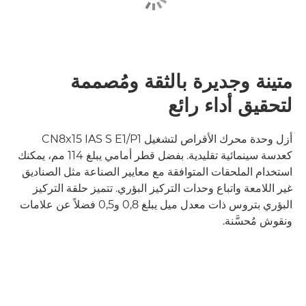
متينة وجديرة بالثقة ومُصممة
لتحقيق أداء رائع
أزل وحدة محرك الأقراص لتشغيل CN8x15 IAS S E1/P1
كعدسة سينمائية تقليدية. بفضل قطر أمامي يبلغ 114 مم، يمكنك
استخدام الملحقات المتوافقة مع معايير الصناعة مثل الصناديق
غير اللامعة واتباع وحدات التركيز البؤري. تتميز حلقة التركيز
البؤري بتروس ذات معدل ميل يبلغ 0,8 و0,5 فضلاً عن علامات
ونقوش مُحسَّنة.