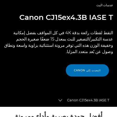
عدسات البث
Canon
CJ15ex4.3B IASE T
التقط لقطات رائعة بدقة 4K في كل المواقف بفضل إمكانية
عدسة التكبير/التصغير للبث بمعدل 15 ضعفًا صغيرة الحجم
وخفيفة الوزن هذه التي توفر مرونة استثنائية بزاوية واسعة ونطاق
وصول عن بُعد متعدد المزايا.
التحدث إلى CANON
Canon CJ15ex4.3B IASE T
Toggle breadcrumbs
نظرة عامة
أفضل جودة بصرية وأداء ومرونة