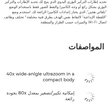
تحديد إطارات التركيز البؤري اليدوي الذي يتيح لك تحديد الإطارات والتركيز
البؤري بشكل رائع أو وجه الكاميرا والتقط الصور فقط باستخدام الوضع
"تلقائي هجين", الذي يختار إعدادات الكاميرا الرائعة لك. استخدم وضع
"اللقطة الإبداعية" لالتقاط نفس الهدف بطرق فنية مختلفة.* تختلف وظائف
اتصال Wi-Fi والميزات حسب الطراز والمنطقة.
المواصفات
40x wide-anlgle ultrazoom in a
compact body
إمكانية تكبير/تصغير بمعدل 80x بجودة
رائعة