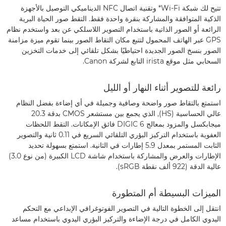
تتيح لك شبكة Wi-Fi* وتقنية اتصال NFC الديناميكي التوصيل بالأجهزة
الذكية المتوافقة والمشاركة بنقرة واحدة فقط. التقط صور الحياة البرية
الرائعة أو الصور الذاتية باستخدام التصوير اللاسلكي عن بعد واستخدم نظام
GPS عبر الهاتف المحمول لتتبع مكان التقاط الصور بينما تقوم ميزة مزامنة
الصور بنسخ الصور الجديدة احتياطيًا بشكل تلقائي إلى خدمات التخزين
السحابي مثل موقع irista التابع لشركة Canon.
رائعة للتصوير أثناء النهار أو الليل
استمتع بالتقاط صور واضحة وصافية وجميلة في أي إضاءة بفضل النظام
عالي الحساسية (HS), الذي يجمع بين مستشعر CMOS بدقة 20.3
ميجابكسل والمزود بمعالج DIGIC 6 فائق الإمكانات. التقط اللحظات
العفوية باستخدام التركيز البؤري التلقائي السريع في ‎0.11 ثانية والتصوير
الثابت المستمر بمعدل 5.9 إطارات في الثانية. استمتع بسهولة تحديد
الإطارات والعرض والمشاركة باستخدام شاشة LCD الكبيرة (من نوع 3.0)
عالية الدقة (922 ألف نقطة sRGB).
الميزات البسيطة أم المتطورة
انتقل إلى الخطوة التالية في التصوير الفوتوغرافي الإبداعي مع التحكم
اليدوي الكامل في درجة الإضاءة والتركيز البؤري اليدوي باستخدام مساعد