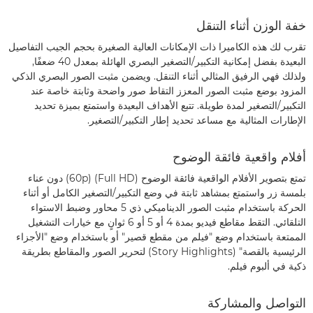
خفة الوزن أثناء التنقل
تقرب لك هذه الكاميرا ذات الإمكانات العالية الصغيرة بحجم الجيب التفاصيل
البعيدة بفضل إمكانية التكبير/التصغير البصري الهائلة بمعدل 40 ضعفًا,
ولذلك فهي الرفيق المثالي أثناء التنقل. ويضمن مثبت الصور البصري الذكي
المزود بوضع مثبت الصور المعزز التقاط صور واضحة وثابتة خاصة عند
التكبير/التصغير لمدة طويلة. تتبع الأهداف البعيدة واستمتع بميزة تحديد
الإطارات المثالية مع مساعد تحديد إطار التكبير/التصغير.
أفلام واقعية فائقة الوضوح
تمتع بتصوير الأفلام الواقعية فائقة الوضوح (Full HD) ‏(60p) دون عناء
بلمسة زر واستمتع بمشاهد ثابتة في وضع التكبير/التصغير الكامل أو أثناء
الحركة باستخدام مثبت الصور الديناميكي ذي 5 محاور وضبط الاستواء
التلقائي. التقط مقاطع فيديو بمدة 4 أو 5 أو 6 ثوانٍ مع خيارات التشغيل
الممتعة باستخدام وضع "فيلم من مقطع قصير" أو باستخدام وضع "الأجزاء
الرئيسية بالقصة" (Story Highlights) لتحرير الصور والمقاطع بطريقة
ذكية في ألبوم فيلم.
التواصل والمشاركة