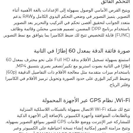
التحكم الفائق
ويتيح القرص الأمامي الوصول بسهولة إلى الإعدادات بالغة الأهمية أثناء
التصوير. يتميز التصوير في وضعي التحكم اليدوي الكامل وRAW بدعم
متعدد الجوانب لتحقيق أقصى تحكم في التركيب والتحرير بعد التصوير
باستخدام برنامج DPP المضمن. تصميم هندسي محسّن وقائمة وظائف
(FUNC) قابلة للتخصيص تتيح لك ضبط الكاميرا بما يتوافق مع نمط التصوير.
صورة فائقة الدقة بمعدل 60 إطارًا في الثانية
استمتع بسهولة تسجيل الأفلام بدقة Full HD على نحو محترف بمعدل 60
إطارًا في الثانية بصوت استريو مع تكبير/تصغير بصري بتنسيق MP4,
باستخدام ميزات متقدمة مثل معالجة الأفلام ذات التفاصيل الدقيقة (60p)
وضبط التركيز البؤري على حدود الصورة وتحويل ترميز الأفلام في الكاميرا
وفلتر الرياح.
Wi-Fi, نظام GPS عبر الأجهزة المحمولة
تتيح لك شبكة Wi-Fi الاتصال بسهولة بالشبكات اللاسلكية المنزلية
وبالطابعات المتوافقة وأجهزة الكمبيوتر, بالإضافة إلى الأجهزة الذكية
للمشاركة عبر الإنترنت ووضع علامات GPS للصور بمواقع التصوير بسهولة.
وتتيح مزامنة الصور إمكانية إنشاء نسخة احتياطية على الكمبيوتر وعبر