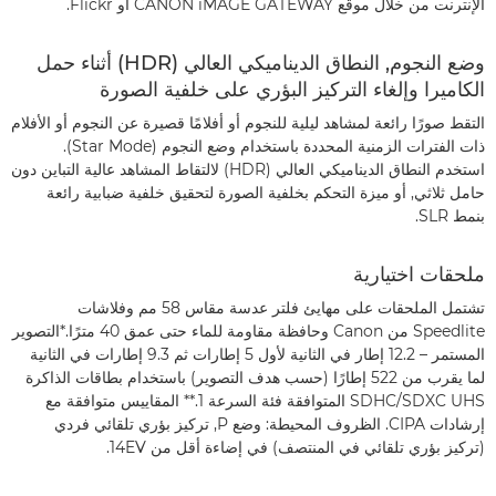
الإنترنت من خلال موقع CANON iMAGE GATEWAY أو Flickr.
وضع النجوم, النطاق الديناميكي العالي (HDR) أثناء حمل
الكاميرا وإلغاء التركيز البؤري على خلفية الصورة
التقط صورًا رائعة لمشاهد ليلية للنجوم أو أفلامًا قصيرة عن النجوم أو الأفلام
ذات الفترات الزمنية المحددة باستخدام وضع النجوم (Star Mode).
استخدم النطاق الديناميكي العالي (HDR) لالتقاط المشاهد عالية التباين دون
حامل ثلاثي, أو ميزة التحكم بخلفية الصورة لتحقيق خلفية ضبابية رائعة
بنمط SLR.
ملحقات اختيارية
تشتمل الملحقات على مهايئ فلتر عدسة مقاس 58 مم وفلاشات
Speedlite من Canon وحافظة مقاومة للماء حتى عمق 40 مترًا.*التصوير
المستمر – 12.2 إطار في الثانية لأول 5 إطارات ثم 9.3 إطارات في الثانية
لما يقرب من 522 إطارًا (حسب هدف التصوير) باستخدام بطاقات الذاكرة
SDHC/SDXC UHS المتوافقة فئة السرعة 1.** المقاييس متوافقة مع
إرشادات CIPA. الظروف المحيطة: وضع P, تركيز بؤري تلقائي فردي
(تركيز بؤري تلقائي في المنتصف) في إضاءة أقل من 14EV.