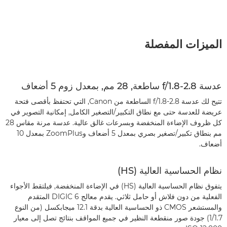
الميزات المفصلة
عدسة f/1.8-2.8 ساطعة, 28 مم, بمعدل زوم 5 أضعاف
تتيح لك عدسة f/1.8-2.8 الساطعة من Canon, التي تحتفظ بأقصى فتحة
عريضة للعدسة حتى مع نطاق التكبير/التصغير الكامل, إمكانية التصوير في
كل ظروف الإضاءة المنخفضة وبسرعات غالق عالية. عدسة مرنة مقاس 28
مم بنطاق تكبير/تصغير بصري بمعدل 5 أضعاف وZoomPlus بمعدل 10
أضعاف.
نظام الحساسية العالية (HS)
يتفوق نظام الحساسية العالية (HS) في الإضاءة المنخفضة, فيلتقط الأجواء
الفعلية من دون فلاش أو حامل ثلاثي. يقدم معالج DIGIC 6 المتقدم
والمستشعر CMOS ذو الحساسية العالية بدقة 12.1 ميجابكسل (من النوع
1/1.7) جودة صور منقطعة النظير في جميع المواقف بنتائج تصل إلى معيار