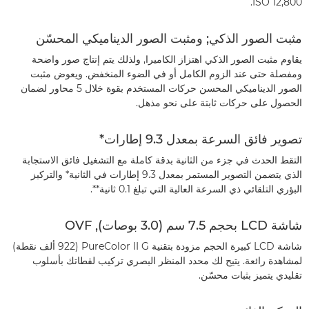
ISO 12,800.
مثبت الصور الذكي;‏ ومثبت الصور الديناميكي المحسّن
يقاوم مثبت الصور الذكي اهتزاز الكاميرا, ولذلك يتم إنتاج صور واضحة
ومفصلة حتى عند الزوم الكامل أو في الضوء المنخفض. ويعوض مثبت
الصور الديناميكي المحسن حركات المستخدم بقوة خلال 5 محاور لضمان
الحصول على حركات ثابتة على نحو مذهل.
تصوير فائق السرعة بمعدل 9.3 إطارات*
التقط الحدث في جزء من الثانية بدقة كاملة مع التشغيل فائق الاستجابة
الذي يتضمن التصوير المستمر بمعدل 9.3 إطارات في الثانية* والتركيز
البؤري التلقائي ذي السرعة العالية التي تبلغ 0.1 ثانية**.
شاشة LCD بحجم 7.5 سم (3.0 بوصات), OVF
شاشة LCD كبيرة الحجم مزودة بتقنية PureColor II G ‏(922 ألف نقطة)
لمشاهدة رائعة. يتيح لك محدد المنظر البصري تركيب لقطاتك بأسلوب
تقليدي يتميز بثبات محسّن.