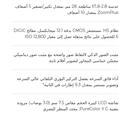
عدسة f/1.8-2.8 ساطعة, 28 مم, بمعدل تكبير/تصغير 5 أضعاف.
ZoomPlus بمعدل 10 أضعاف
نظام HS: مستشعر CMOS بدقة 12.1 ميجابكسل, معالج DIGIC
6 للحصول على نتائج مذهلة تصل إلى معيار ISO 12,800
مثبت الصور الذكي لالتقاط صور واضحة مع مثبت صور ديناميكي
محسّن خماسي المحاور لتصوير أفلام ثابتة
أداء فائق السرعة بفضل التركيز البؤري التلقائي عالي السرعة
وتصوير مستمر بمعدل 9.3 إطارات في الثانية*
شاشة LCD كبيرة الحجم مقاس 7.5 سم (3.0 بوصات) مزودة
بتقنية PureColor II G; محدد المنظر البصري