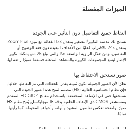
الميزات المفصلة
التقاط جميع التفاصيل دون التأثير على الجودة
تسمح لك عدسة التكبير/التصغير بمعدل 12x الفعالة مع ميزة ZoomPlus
بمعدل 24x بالاقتراب فعليًا من الأهداف البعيدة دون فقد الوضوح أو
التفاصيل. ومن خلال الزاوية الواسعة جدًا والتي تبلغ 25 مم, يمكنك تكبير
الإطار ليسع المجموعات الكبيرة والمشاهد المذهلة فتلتقط صورًا رائعة لها.
صور تستحق الاحتفاظ بها
نظرًا لأن الصور الجميلة تكون ثمينة بقدر اللحظات التي تم التقاطها خلالها,
فإن نظام الحساسية العالية (HS) مصمم لمنح هذه الصور الجودة التي
تستحقها حتى في الإضاءة المنخفضة. باستخدام معالج DIGIC 4+ المتقدم
ومستشعر CMOS ذي الإضاءة الخلفية بدقة 16 ميجابكسل, يُنتج نظام HS
صورًا واضحة تعكس تفاصيل المشهد وألوانه وأجواءه المحيطة, كما رأيتها
تمامًا.