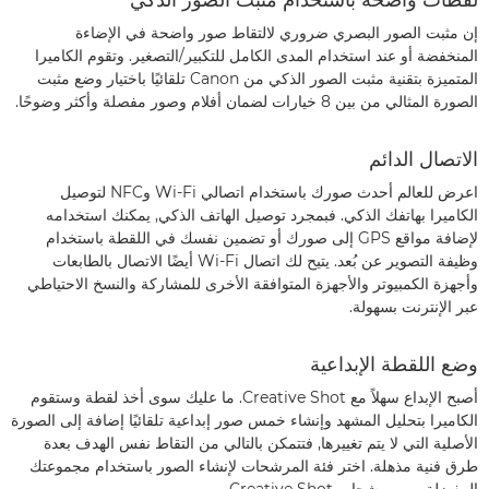
لقطات واضحة باستخدام مثبت الصور الذكي
إن مثبت الصور البصري ضروري لالتقاط صور واضحة في الإضاءة
المنخفضة أو عند استخدام المدى الكامل للتكبير/التصغير. وتقوم الكاميرا
المتميزة بتقنية ‏مثبت الصور الذكي من Canon تلقائيًا باختيار وضع مثبت
الصورة المثالي من بين 8 خيارات لضمان أفلام وصور مفصلة وأكثر وضوحًا.
الاتصال الدائم
اعرض للعالم أحدث صورك باستخدام اتصالي Wi-Fi وNFC لتوصيل
الكاميرا بهاتفك الذكي. فبمجرد توصيل الهاتف الذكي, يمكنك استخدامه
لإضافة مواقع GPS إلى صورك أو تضمين نفسك في اللقطة باستخدام
وظيفة التصوير عن بُعد. يتيح لك اتصال Wi-Fi أيضًا الاتصال بالطابعات
وأجهزة الكمبيوتر والأجهزة المتوافقة الأخرى للمشاركة والنسخ الاحتياطي
عبر الإنترنت بسهولة.
وضع اللقطة الإبداعية
أصبح الإبداع سهلاً مع Creative Shot. ما عليك سوى أخذ لقطة وستقوم
الكاميرا بتحليل المشهد وإنشاء خمس صور إبداعية تلقائيًا إضافة إلى الصورة
الأصلية التي لا يتم تغييرها, فتتمكن بالتالي من التقاط نفس الهدف بعدة
طرق فنية مذهلة. اختر فئة المرشحات لإنشاء الصور باستخدام مجموعتك