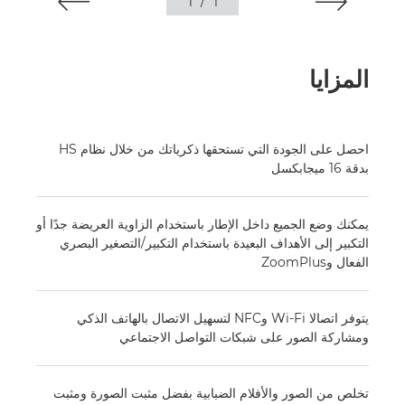
1
/
1
المزايا
احصل على الجودة التي تستحقها ذكرياتك من خلال نظام HS
بدقة ‏16 ميجابكسل
يمكنك وضع الجميع داخل الإطار باستخدام الزاوية العريضة جدًا أو
التكبير إلى الأهداف البعيدة باستخدام التكبير/التصغير البصري
الفعال وZoomPlus
يتوفر اتصالا Wi-Fi وNFC لتسهيل الاتصال بالهاتف الذكي
ومشاركة الصور على شبكات التواصل الاجتماعي
تخلص من الصور والأفلام الضبابية بفضل مثبت الصورة ومثبت