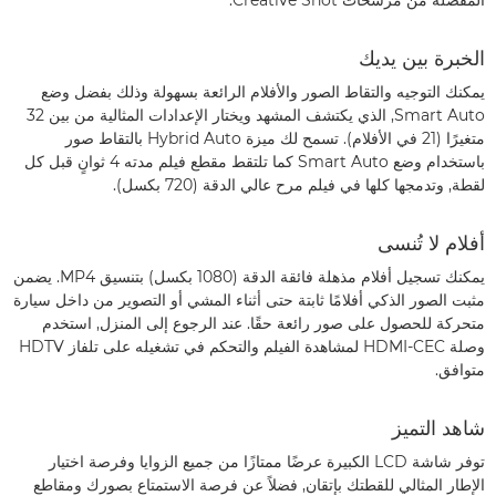
المفضلة من مرشحات Creative Shot.
الخبرة بين يديك
يمكنك التوجيه والتقاط الصور والأفلام الرائعة بسهولة وذلك بفضل وضع
Smart Auto, الذي يكتشف المشهد ويختار الإعدادات المثالية من بين 32
متغيرًا (21 في الأفلام). تسمح لك ميزة Hybrid Auto بالتقاط صور
باستخدام وضع Smart Auto كما تلتقط مقطع فيلم مدته 4 ثوانٍ قبل كل
لقطة, وتدمجها كلها في فيلم مرح عالي الدقة (720 بكسل).
أفلام لا تُنسى
يمكنك تسجيل أفلام مذهلة فائقة الدقة (1080 بكسل) بتنسيق MP4. يضمن
مثبت الصور الذكي أفلامًا ثابتة حتى أثناء المشي أو التصوير من داخل سيارة
متحركة للحصول على صور رائعة حقًا. عند الرجوع إلى المنزل, استخدم
وصلة HDMI-CEC لمشاهدة الفيلم والتحكم في تشغيله على تلفاز HDTV
متوافق.
شاهد التميز
توفر شاشة LCD الكبيرة عرضًا ممتازًا من جميع الزوايا وفرصة اختيار
الإطار المثالي للقطتك بإتقان, فضلاً عن فرصة الاستمتاع بصورك ومقاطع