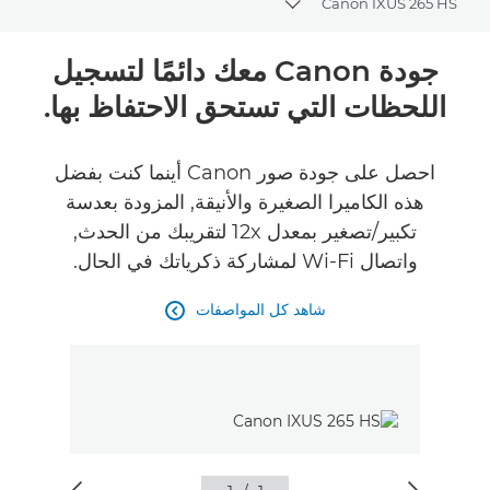
Canon IXUS 265 HS
Toggle breadcrumbs
نظرة عامة
جودة Canon معك دائمًا لتسجيل
اللحظات التي تستحق الاحتفاظ بها.
المواصفات
الآراء
احصل على جودة صور Canon أينما كنت بفضل
هذه الكاميرا الصغيرة والأنيقة, المزودة بعدسة
تكبير/تصغير بمعدل 12x لتقريبك من الحدث,
واتصال Wi-Fi لمشاركة ذكرياتك في الحال.
شاهد كل المواصفات
