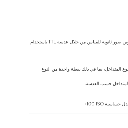
نظام اكتشاف الفرق بين المراحل الذي يعمل على تكوين صور ثانوية للقياس من خلال عدسة TTL باستخدام
 نقطة تركيز بؤري تلقائي عند f/4 من النوع المتداخل، بما في ذلك‏ نقطة واحدة من النوع
 المتداخل حسب العدسة.