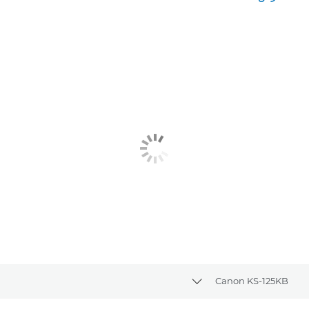
المعرض
Canon KS-125KB
Toggle breadcrumbs