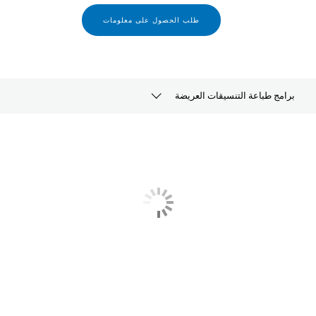
طلب الحصول على معلومات
برامج طباعة التنسيقات العريضة
باستخدام CAD‏/GIS
رسومات التنسيقات الكبيرة
الصور/الأعمال الفنية
اللافتات/الملصقات
برامج أخرى