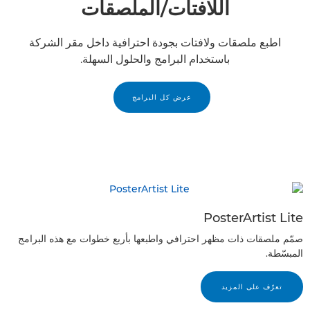
اللافتات/الملصقات
اطبع ملصقات ولافتات بجودة احترافية داخل مقر الشركة
باستخدام البرامج والحلول السهلة.
عرض كل البرامج
PosterArtist Lite
صمّم ملصقات ذات مظهر احترافي واطبعها بأربع خطوات مع هذه البرامج
المبسّطة.
تعرّف على المزيد