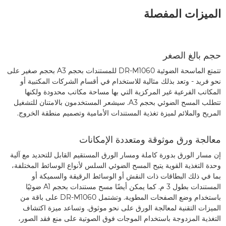
الميزات المفصلة
حجم بالغ الصغر
تتمتع الماسحة الضوئية DR-M1060 للمستندات بحجم A3 بحجم صغير على
نحو فريد - وتعد بذلك مثالية للاستخدام في أقسام الشركات المكتبية أو
المكاتب الفرعية غير المركزية التي بها مساحة مكاتب محدودة ولكنها
تتطلب المسح الضوئي بحجم A3. سيشعر المستخدمون بالامتنان للتشغيل
المريح والملائم لميزة تغذية المستندات الأمامية وتصميم منطقة الخروج.
معالجة ورق موثوقة ومتعددة الإمكانات
إن مسار الورق بدورة كاملة ومسار الورق المستقيم القابل للتحديد مع آلية
وحدة التغذية القوية يتيح المسح الضوئي السلس لأنواع الوسائط المختلفة،
بما في ذلك البطاقات ذات النقش أو الوسائط الرقيقة والسميكة أو
المستندات بطول 3 م. كما يمكن أيضًا مسح مستندات بحجم A1 ضوئيًا
باستخدام وضع الصفحات المطوية. وتشتمل DR-M1060 على باقة من
الميزات التقنية لمعالجة الورق على نحو موثوق. وتساعد ميزة اكتشاف
التغذية المزدوجة باستخدام الموجات فوق الصوتية على منع فقد الصور،