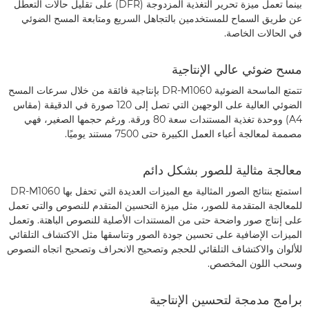
بينما تعمل ميزة تحرير التغذية المزدوجة (DFR) على تقليل حالات التعطل
عن طريق السماح للمستخدمين بالتجاهل السريع ومتابعة المسح الضوئي
في الحالات الخاصة.
مسح ضوئي عالي الإنتاجية
تتمتع الماسحة الضوئية DR-M1060 بإنتاجية فائقة من خلال سرعات المسح
الضوئي العالية على الوجهين التي تصل إلى 120 صورة في الدقيقة (مقاس
A4) ووحدة تغذية المستندات سعة 80 ورقة. ورغم حجمها الصغير، فهي
مصممة لمعالجة أعباء العمل الكبيرة حتى 7500 مستند يوميًا.
معالجة مثالية للصور بشكل دائم
استمتع بنتائج الصور المثالية مع الميزات العديدة التي تحفل بها DR-M1060
للمعالجة المتقدمة للصور، مثل ميزة التحسين المتقدم للنصوص والتي تعمل
على إنتاج صور واضحة حتى من المستندات الأصلية للنصوص الباهتة. وتعمل
الميزات الإضافية على تحسين جودة الصور وتناسقها مثل الاكتشاف التلقائي
للألوان والاكتشاف التلقائي للحجم وتصحيح الانحراف وتصحيح اتجاه النصوص
وسحب اللون المخصص.
برامج مدمجة لتحسين الإنتاجية