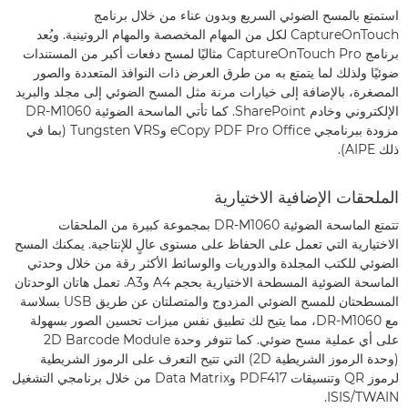
استمتع بالمسح الضوئي السريع وبدون عناء من خلال برنامج
CaptureOnTouch لكل من المهام المخصصة والمهام الروتينية. ويُعد
برنامج CaptureOnTouch Pro مثاليًا لمسح دفعات أكبر من المستندات
ضوئيًا ولذلك لما يتمتع به من طرق العرض ذات النوافذ المتعددة والصور
المصغرة، بالإضافة إلى خيارات مرنة مثل المسح الضوئي إلى مجلد والبريد
الإلكتروني وخادم SharePoint. كما تأتي الماسحة الضوئية DR-M1060
مزودة ببرنامجي eCopy PDF Pro Office وTungsten VRS (بما في
ذلك AIPE).
الملحقات الإضافية الاختيارية
تتمتع الماسحة الضوئية DR-M1060 بمجموعة كبيرة من الملحقات
الاختيارية التي تعمل على الحفاظ على مستوى عالٍ للإنتاجية. يمكنك المسح
الضوئي للكتب المجلدة والدوريات والوسائط الأكثر رقة من خلال وحدتي
الماسحة الضوئية المسطحة الاختيارية بحجم A4 وA3. تعمل هاتان الوحدتان
المسطحتان للمسح الضوئي المزدوج والمتصلتان عن طريق USB بسلاسة
مع DR-M1060، مما يتيح لك تطبيق نفس ميزات تحسين الصور بسهولة
على أي عملية مسح ضوئي. كما تتوفر وحدة ‎2D Barcode Module
(وحدة الرموز الشريطية ‎2D) التي تتيح التعرف على الرموز الشريطية
لرموز QR وتنسيقات PDF417 وData Matrix من خلال برنامجي التشغيل
ISIS/TWAIN.