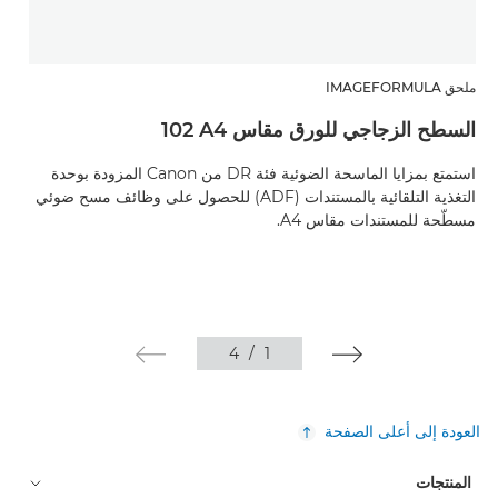
ملحق IMAGEFORMULA
ملح
السطح الزجاجي للورق مقاس A4‏ 102
ا
استمتع بمزايا الماسحة الضوئية فئة DR من Canon المزودة بوحدة
ا
التغذية التلقائية بالمستندات (ADF) للحصول على وظائف مسح ضوئي
مسطّحة للمستندات مقاس A4.
ا
ا
4
/
1
العودة إلى أعلى الصفحة
المنتجات