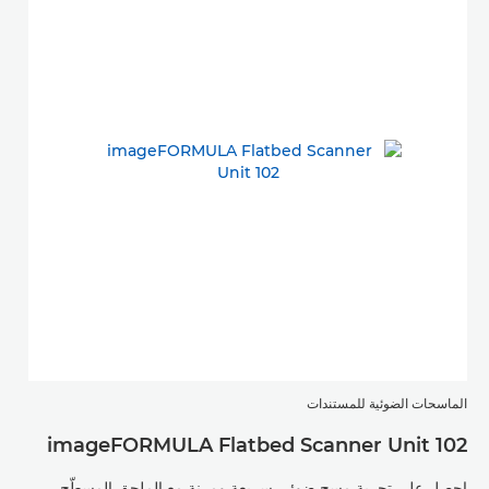
الماسحات الضوئية للمستندات
الما
30
imageFORMULA Flatbed Scanner Unit 102
احصل على تجربة مسح ضوئي سريعة ومرنة مع الملحق المسطّح
ماسحة