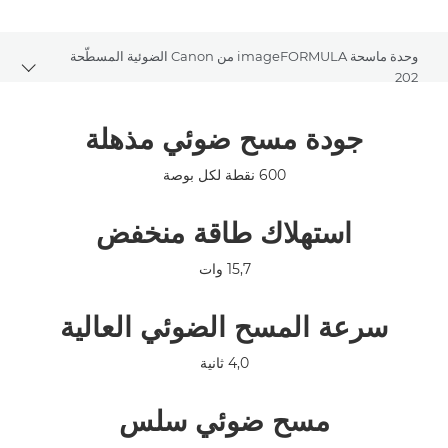
وحدة ماسحة imageFORMULA من Canon الضوئية المسطّحة
umbs
202
نظرة عامة
جودة مسح ضوئي مذهلة
600 نقطة لكل بوصة
المواصفات
استهلاك طاقة منخفض
المعرض
15,7 وات
سرعة المسح الضوئي العالية
4,0 ثانية
مسح ضوئي سلس