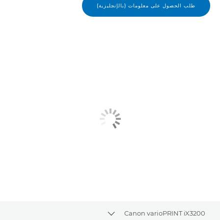
طلب الحصول على معلومات (بالإنجليزية)
Canon varioPRINT iX3200
Toggle breadcrumbs