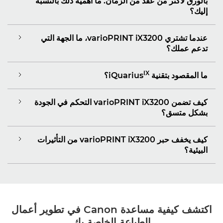
بالورق لأكثر من عقد من الزمان. ما أهمية ذلك بالنسبة
إليك؟
عندما تشتري varioPRINT iX3200، ما الجهة التي
تدعم عملك؟
IX
ما المقصود بتقنية iQuarius
كيف تضمن varioPRINT iX3200 التحكم في الجودة
بشكل متسق؟
كيف يخفف حبر varioPRINT iX3200 من التأثيرات
البيئية؟
اكتشف كيفية مساعدة Canon في تطوير أعمال
الطباعة الخاصة بك