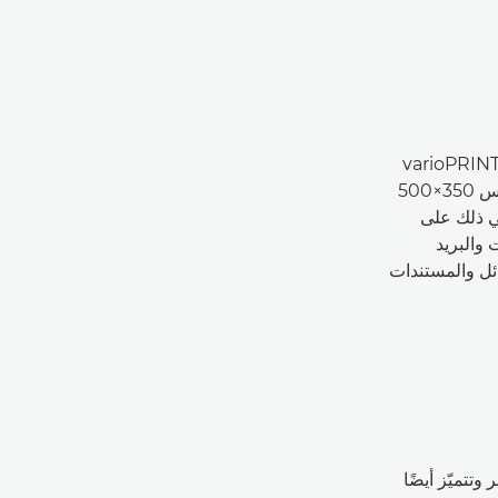
varioPRINT 6000 se
الطباعة على ورق بوزن 45 جم/م² ووسائط مقاس 350×500
في ذلك على
 والبريد
ائل والمستندات
 وتتميّز أيضًا