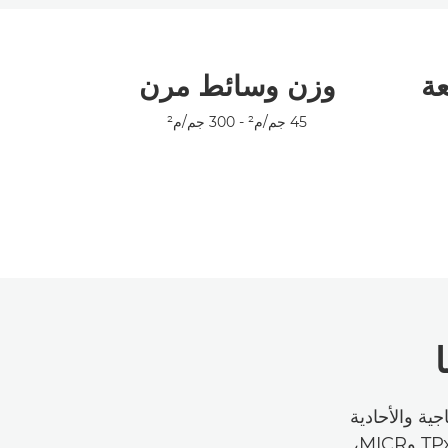
عة
وزن وسائط مرن
45 جم/م² - 300 جم/م²
العالية الإنتاجية والأحادية
اللون بفضل أربعة خيارات مختلفة للسرعة في ثلاثة إصدارات، القياسي وTPxp وMICR،