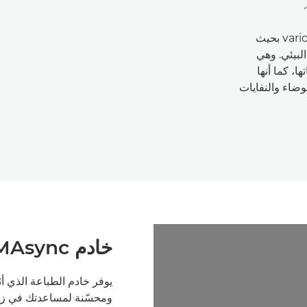
تم تصميم طابعة varioPRINT 6000 series TITAN بحيث
البيئي. وهي
ا، كما أنها
ضاء والنفايات
خادم PRISMAsync مدمج في الطابعة
يوفر خادم الطباعة الذي أ
ومحسّنة لمساعدتك في زياد