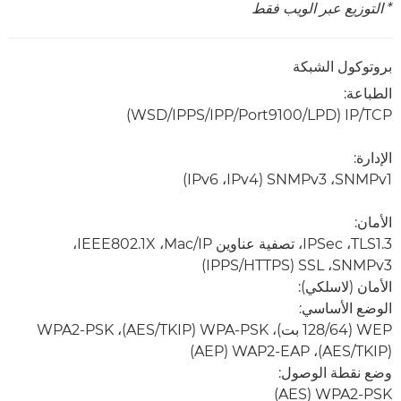
* التوزيع عبر الويب فقط
بروتوكول الشبكة
الطباعة:
TCP‏/IP ‏(LPD‏/Port9100‏/IPP‏/IPPS‏/WSD)
الإدارة:
SNMPv1، ‏SNMPv3 ‏(IPv4، ‏IPv6)
الأمان:
TLS1.3، ‏IPSec، تصفية عناوين IP/‏Mac، ‏IEEE802.1X،
الأمان (لاسلكي):
الوضع الأساسي:
WEP ‏(64‏/128 بت)، WPA-PSK ‏(TKIP/‏AES)‏، WPA2-PSK
‏(TKIP/‏AES)، WAP2-EAP ‏(AEP)
وضع نقطة الوصول:
WPA2-PSK ‏(AES)