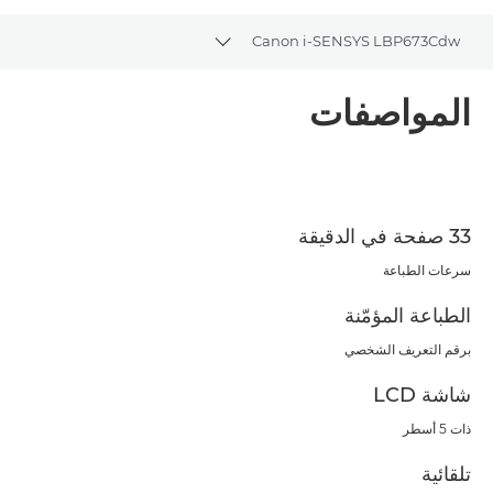
Canon i-SENSYS LBP673Cdw
Toggle breadcrumbs
نظرة عامة
المواصفات
المواصفات
تنزيل ملف PDF
33 صفحة في الدقيقة
سرعات الطباعة
الطباعة المؤمّنة
برقم التعريف الشخصي
شاشة LCD
ذات 5 أسطر
تلقائية