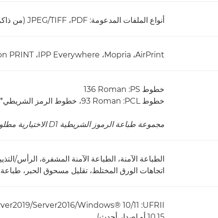
أنواع الملفات المدعومة: PDF‏، TIFF‏/JPEG (من ذاكرة USB)
AirPrint‏، Mopria‏، IPP Everywhere‏، Canon PRINT‏، uniFLOW Online‏، Universal Print
خطوط PS:‏ ‎136 Roman
خطوط PCL:‏ ‎93 Roman، خطوط الرمز الشريطي*
مجموعة طباعة الرموز الشريطية D1 الاختيارية مطلوبة.
الطباعة الآمنة، الطباعة الآمنة المشفرة، الرأس/التذ
اتجاهات الورق المختلط، تقليل مسحوق الحبر، طباعة 
10.15 أو إصدار أحدث)