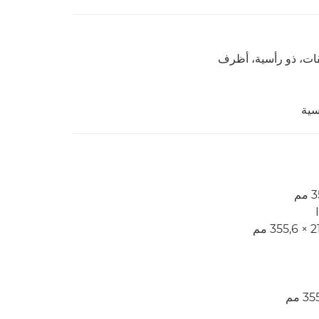
قات، ذو رأسية، أظرف
سية