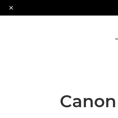

ت
Canon