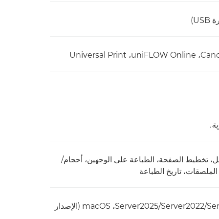
ييل، تخطيط الصفحة، الطباعة على الوجهين، أحجام/
الملصقات، تاريخ الطباعة
UFRII‏: Windows® 10/11‏/Server2016‏/Server2019‏/Server2022/‏Server2025، ‏macOS (الإصدار