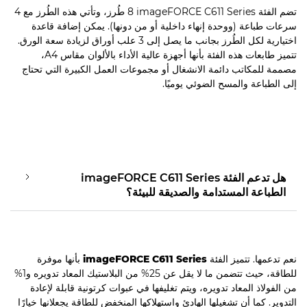
تضم الفئة imageFORCE C611 Series‏ 8 طُرز، وتأتي هذه الطُرز مع 4
سرعات طباعة (ووحدة إنهاء داخلية أو من دونها). يمكن إضافة قاعدة
اختيارية لكل الطُرز بجانب ما يصل إلى 3 علب أوراق لزيادة سعة الورق.
تتميز طابعات هذه الفئة بأنها أجهزة عالية الأداء بالألوان مقاس A4،
مصممة للمكاتب دائمة الانشغال أو مجموعات العمل الكبيرة التي تحتاج
إلى الطباعة والمسح الضوئي يوميًا.
هل تدعم الفئة imageFORCE C611 Series
الطباعة المستدامة والصديقة للبيئة؟
نعم تدعمها. تتميز الفئة
imageFORCE C611 Series
بأنها موفرة
للطاقة، حيث تتضمن ما لا يقل عن 25% من البلاستيك المعاد تدويره و1%
من الفولاذ المعاد تدويره، ويتم تغليفها في عبوات كرتونية قابلة لإعادة
التدوير. كما أن تشغيلها الهادئ واستهلاكها المنخفض للطاقة يجعلانها خيارًا