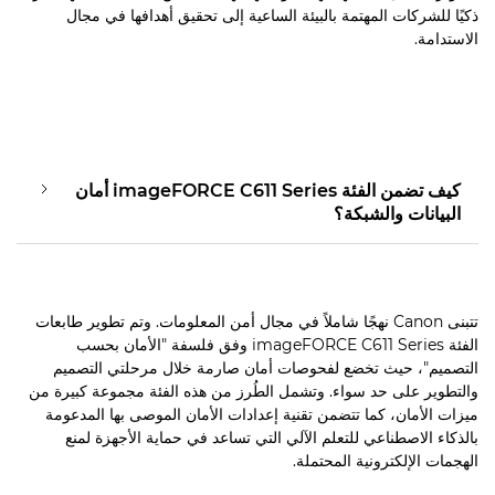
ذكيًا للشركات المهتمة بالبيئة الساعية إلى تحقيق أهدافها في مجال
الاستدامة.
كيف تضمن الفئة imageFORCE C611 Series أمان
البيانات والشبكة؟
تتبنى Canon نهجًا شاملاً في مجال أمن المعلومات. وتم تطوير طابعات
الفئة imageFORCE C611 Series وفق فلسفة "الأمان بحسب
التصميم"، حيث تخضع لفحوصات أمان صارمة خلال مرحلتي التصميم
والتطوير على حد سواء. وتشمل الطُرز من هذه الفئة مجموعة كبيرة من
ميزات الأمان، كما تتضمن تقنية إعدادات الأمان الموصى بها المدعومة
بالذكاء الاصطناعي للتعلم الآلي التي تساعد في حماية الأجهزة لمنع
الهجمات الإلكترونية المحتملة.