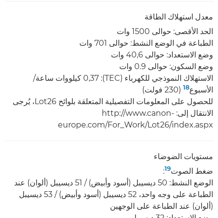
معدل استهلاك الطاقة
الحد الأقصى: حوالى 1500 وات
الطباعة في الوضع النشط: حوالى 701 وات
وضع الاستعداد: حوالى 40,6 وات
وضع السكون: حوالى 0.9 وات
الاستهلاك النموذجي للكهرباء (TEC):‏ 0,37 كيلووات ساعة/
18
الأسبوع
(230 فولت)
للحصول على المعلومات التفصيلية المتعلقة بلوائح Lot26، يُرجى
الانتقال إلى: http://www.canon-
europe.com/For_Work/Lot26/index.aspx
مستويات الضوضاء
19
ضغط الصوت
:
الوضع النشط: 50 ديسيبل (أسود وأبيض) / 51 ديسيبل (ألوان) عند
الطباعة على وجه واحد، 52 ديسيبل (أسود وأبيض) / 53 ديسيبل
(ألوان) عند الطباعة على الوجهين
وضع الاستعداد: 32 ديسيبل