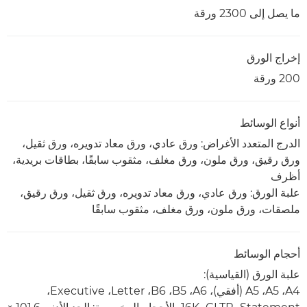
ما يصل إلى 2300 ورقة
إخراج الورق
200 ورقة
أنواع الوسائط
الدرج المتعدد الأغراض: ورق عادي، ورق معاد تدويره، ورق ثقيل،
ورق رقيق، ورق ملون، ورق مغلف، مثقوب سابقًا، بطاقات بريدية،
أظرف
علبة الورق: ورق عادي، ورق معاد تدويره، ورق ثقيل، ورق رقيق،
ملصقات، ورق ملون، ورق مغلف، مثقوب سابقًا
أحجام الوسائط
علبة الورق (القياسية):
A4، ‏A5، ‏A5 (أفقي)، A6، ‏B5، ‏B6، ‏Letter، ‏Executive،