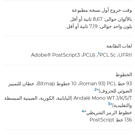
وقت خروج أول نسخة مطبوعة
بالألوان حوالى: 8,67 ثانية أو أقل
بلون واحد حوالى: 7,19 ثانية أو أقل
لغات الطابعة
1
UFRII‏، PCL 5c‏
‏، PCL6‏، Adobe® PostScript3‏
الخطوط
93 خط PCL ‏(93 ‎Roman، ‏10 خطوط Bitmap،‏ خطان للتمييز
2
الضوئي للحروف)*
Andalé Mono WT J/K/S/T (اليابانية، الكورية، الصينية المبسطة
3
والتقليدية)*
4
خطوط الرمز الشريطي*
136 خط PostScript