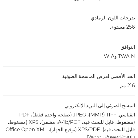
تدرجات اللون الرمادي
256 مستوى
التوافق
TWAIN وWIA
الحد الأقصى لعرض الماسحة الضوئية
216 مم
المسح الضوئي إلى البريد الإلكتروني
(مضغوط، قابل للبحث فيه، PDF‏/A-1b، مشفر)، XPS‏ (مضغوط،
(PowerPoint‏، Word)