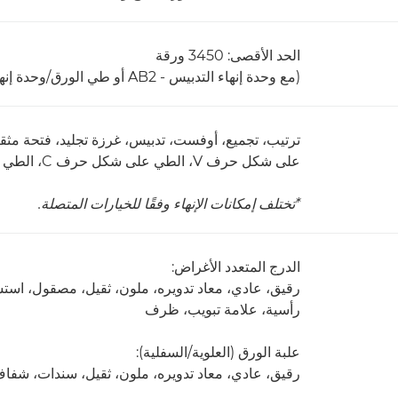
الحد الأقصى: 3450 ورقة
(مع وحدة إنهاء التدبيس - AB2 أو طي الورق/وحدة إنهاء الكتيبات - A1 ومجموعة أدراج النسخ الثالثة - A1)
ترتيب، تجميع، أوفست، تدبيس، غرزة تجليد، فتحة مث
على شكل حرف V، الطي على شكل حرف C، الطي على شكل حرف Z
*تختلف إمكانات الإنهاء وفقًا للخيارات المتصلة.
الدرج المتعدد الأغراض:
رقيق، عادي، معاد تدويره، ملون، ثقيل، مصقول، اس
رأسية، علامة تبويب، ظرف
علبة الورق (العلوية/السفلية):
رقيق، عادي، معاد تدويره، ملون، ثقيل، سندات، شفا