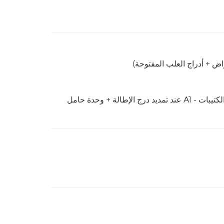
اض + أدراج العلب المفتوحة)
(وحدة إنهاء التدبيس - AB2/ + طي الورق/وحدة إنهاء الكتيبات - A1 عند تمديد درج الإطالة + وحدة حامل