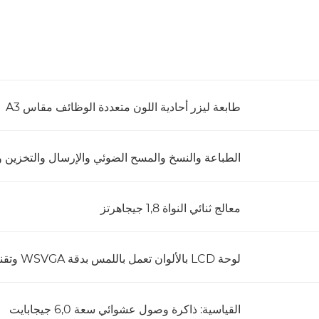
طابعة ليزر أحادية اللون متعددة الوظائف مقاس A3
الطباعة والنسخ والمسح الضوئي والإرسال والتخزين و
معالج ثنائي النواة 1,8 جيجاهرتز
لوحة LCD بالألوان تعمل باللمس بدقة WSVGA وتقنية TFT مقاس 10,1 بوصة
القياسية: ذاكرة وصول عشوائي سعة 6,0 جيجابايت