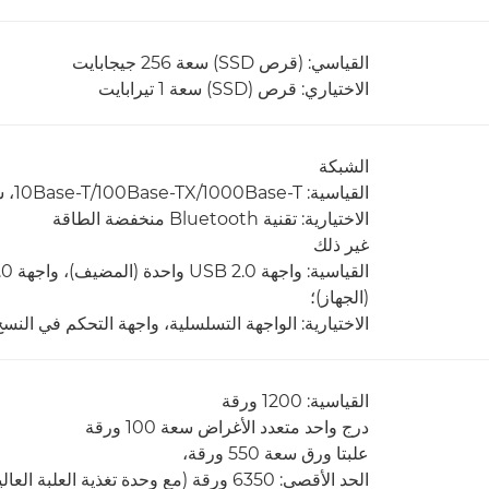
القياسي: (قرص SSD) سعة 256 جيجابايت
الاختياري: قرص (SSD‏) سعة 1 تيرابايت
الشبكة
القياسية: 1000Base-T‏/100Base-TX‏/10Base-T، شبكة LAN اللاسلكية (IEEE 802.11 b/g/n)؛
الاختيارية: تقنية Bluetooth منخفضة الطاقة
غير ذلك
(الجهاز)؛
الاختيارية: الواجهة التسلسلية، واجهة التحكم في النس
القياسية: 1200 ورقة
درج واحد متعدد الأغراض سعة 100 ورقة
علبتا ورق سعة 550 ورقة،
الحد الأقصى: 6350 ورقة (مع وحدة تغذية العلبة العالية السعة - C1 ووحدة حامل الورق - F1)