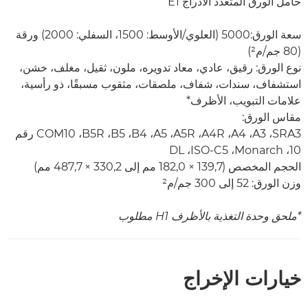
حامل الورق المتعدد الأدراج E1
سعة الورق:5000 (العلوي/الأوسط: 1500، السفلي: 2000) ورقة
(80 جم/م²)
نوع الورق: رقيق، عادي، معاد تدويره، ملون، ثقيل، مغلف، خشن،
استشفاف، سندات، شفاف، ملصقات، مثقوب مسبقًا، ذو رأسية،
علامات التبويب، الأظرف*
مقاس الورق:
SRA3‏، A3‏، A4‏، A4R‏، A5R‏، A5، ‏B4‏، B5‏، B5R‏، COM10 رقم
10، Monarch‏، ISO-C5‏، DL
الحجم المخصص (139,7 × 182,0 مم إلى 330,2 × 487,7 مم)
وزن الورق: 52 إلى 300 جم/م²
*ملحق وحدة التغذية بالأظرف H1 مطلوب
خيارات الإخراج