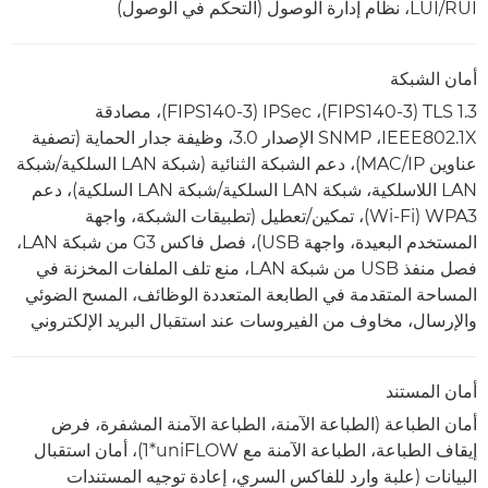
LUI/RUI، نظام إدارة الوصول (التحكم في الوصول)
أمان الشبكة
TLS 1.3 ‏(FIPS140-3)، ‏IPSec (‏FIPS140-3)، مصادقة
IEEE802.1X، ‏SNMP الإصدار 3.0، وظيفة جدار الحماية (تصفية
عناوين IP/‏MAC)، دعم الشبكة الثنائية (شبكة LAN السلكية/شبكة
LAN اللاسلكية، شبكة LAN السلكية/شبكة LAN السلكية)، دعم
WPA3‏ (Wi-Fi)‏، تمكين/تعطيل (تطبيقات الشبكة، واجهة
المستخدم البعيدة، واجهة USB)، فصل فاكس G3 من شبكة LAN،
فصل منفذ USB من شبكة LAN، منع تلف الملفات المخزنة في
المساحة المتقدمة في الطابعة المتعددة الوظائف، المسح الضوئي
والإرسال، مخاوف من الفيروسات عند استقبال البريد الإلكتروني
أمان المستند
أمان الطباعة (الطباعة الآمنة، الطباعة الآمنة المشفرة، فرض
إيقاف الطباعة، الطباعة الآمنة مع uniFLOW‏*1‎)، أمان استقبال
البيانات (علبة وارد للفاكس السري، إعادة توجيه المستندات