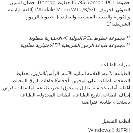
خطوط PCL:‏ ‎93 ‎Roman،‏ 10 خطوط Bitmap، خطان للتمييز
الضوئي للحروف، Andalé Mono WT J/K/S/T‏*1‎ (اللغة اليابانية
والكورية والصينية المبسطة والتقليدية)، خطوط الرموز
الشريطية*2
*¹ مجموعة خطوط PCL الدولية A1 الاختيارية مطلوبة
*² مجموعة طباعة الرموز الشريطية D1 الاختيارية مطلوبة
ميزات الطباعة
الطباعة الآمنة، العلامة المائية الآمنة، الرأس/التذييل، تخطيط
الصفحة، الطباعة على الوجهين، أحجام/اتجاهات الورق المختلط،
أغطية أمامية/خلفية، تقليل مسحوق الحبر، طباعة الملصقات، فرض
إيقاف الطباعة، تاريخ الطباعة، الطباعة المجدولة، الطباعة
باستخدام طابعة افتراضية
أنظمة التشغيل
UFRII‏: Windows®