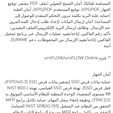
المستلمة تلقائيًا)، أمان المسح الضوئي (ملف PDF مشفر، توقيع
الجهاز PDF/‏XPS، توقيع المستخدم PDF/‏XPS)، أمان العلبة
(حماية علبة البريد بكلمة مرور، التحكم المتقدم للوصول إلى
المساحة)، أمان إرسال البيانات (إعداد طلب إدخال كلمة المرور
عند الإرسال، وظائف إرسال البريد الإلكتروني/الملف المقيدين،
تأكيد رقم الفاكس، إتاحة/تقييد عمليات الإرسال عبر برنامج تشغيل
الفاكس، إتاحة/تقييد الإرسال من المحفوظات، دعم S/MIME)،
آمنة
*¹ يلزم uniFLOW Online/‏uniFLOW
أمان الجهاز
حماية بيانات قرص SSD [تشفير بيانات قرص SSD ‏(FIPS140-3)،
قفل قرص SSD]، تهيئة قرص SSD القياسي، تهيئة (NIST 800-
88 مستوى التصفية)، الوحدة النمطية للنظام الأساسي الموثوق به
(TPM 2.0)، وظيفة إخفاء سجل المهام، حماية تكامل برامج MFP:
التحقق من النظام عند التشغيل (NIST SP800-193: الحماية)،
التحقق من تكامل برامج MFP ومرونة البرنامج الثابت للنظام