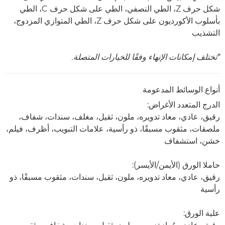
شكل حرف Z، الطي النصفي، الطي على شكل حرف C، الطي
بأسلوب الأكورديون على شكل حرف Z، الطي المتوازي المزدوج،
التشذيب
*تختلف إمكانات الإنهاء وفقًا للخيارات المتصلة.
أنواع الوسائط المدعومة
الدرج المتعدد الأغراض:
رقيق، عادي، معاد تدويره، ملون، ثقيل، مغلف، سندات، شفاف،
ملصقات، مثقوب مسبقًا، ذو رأسية، علامات التبويب، أظرف، فيلم،
خشن، استشفاف
حاملا الورق (الأيمن/الأيسر):
رقيق، عادي، معاد تدويره، ملون، ثقيل، سندات، مثقوب مسبقًا، ذو
رأسية
علبة الورق: