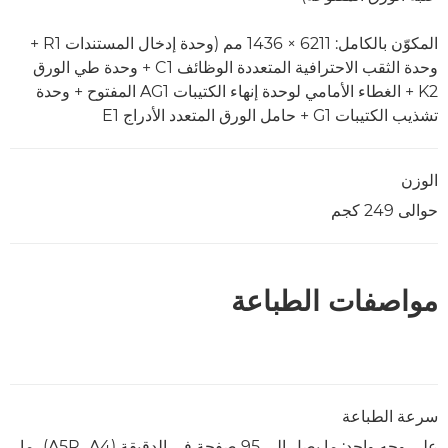
المكوّن بالكامل: 6211 × 1436 مم (وحدة إدخال المستندات R1 +
وحدة الثقب الاحترافية المتعددة الوظائف C1 + وحدة طي الورق
K2 + الغطاء الأمامي لوحدة إنهاء الكتيبات AG1 المفتوح + وحدة
تشذيب الكتيبات G1 + حامل الورق المتعدد الأدراج E1
الوزن
حوالى 249 كجم
مواصفات الطباعة
سرعة الطباعة
على وجه واحد: ما يصل إلى 95 صفحة في الدقيقة (A4‏، A5R)، ما