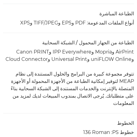
الطباعة المباشرة
أنواع الملفات المدعومة: PDF وEPS وTIFF/JPEG وXPS
الطباعة من الجهاز المحمول / الشبكة السحابية
AirPrint وMopria وIPP Everywhere وCanon PRINT
وuniFLOW Online وUniversal Print وCloud Connector
تتوفر مجموعة كبيرة من البرامج والحلول المستندة إلى نظام
MEAP لتوفير إمكانية الطباعة من الأجهزة المحمولة أو الأجهزة
المتصلة بالإنترنت والخدمات المستندة إلى الشبكة السحابية بناءً
على متطلباتك. يُرجى الاتصال بمندوب المبيعات لديك لمزيد من
المعلومات
الخطوط
خطوط PS:‏ ‎136 Roman