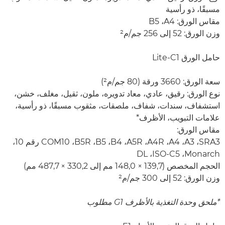
مسبقًا، ذو رأسية
مقاس الورق: A4، ‏B5
وزن الورق: 52 إلى 256 جم/م²
حامل الورق Lite-C1
سعة الورق: 3660 ورقة (80 جم/م²)
نوع الورق: رقيق، عادي، معاد تدويره، ملون، ثقيل، مغلف، خشن،
استشفاف، سندات، شفاف، ملصقات، مثقوب مسبقًا، ذو رأسية،
علامات التبويب، الأظرف*
مقاس الورق:
SRA3‏، A3‏، A4‏، A4R‏، A5R‏، B4‏، B5‏، B5R‏، COM10 رقم 10،
Monarch‏، ISO-C5‏، DL
الحجم المخصص (139,7 × 148,0 مم إلى 330,2 × 487,7 مم)
وزن الورق: 52 إلى 300 جم/م²
*ملحق وحدة التغذية بالأظرف G1 مطلوب