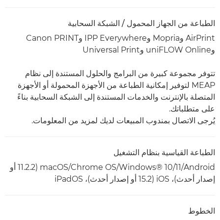
الطباعة من الجهاز المحمول / الشبكة السحابية
AirPrint وMopria وIPP Everywhere وCanon PRINT
وuniFLOW Online وUniversal Print
تتوفر مجموعة كبيرة من البرامج والحلول المستندة إلى نظام
MEAP لتوفير إمكانية الطباعة من الأجهزة المحمولة أو الأجهزة
المتصلة بالإنترنت والخدمات المستندة إلى الشبكة السحابية بناءً
على متطلباتك.
يُرجى الاتصال بمندوب المبيعات لديك لمزيد من المعلومات.
الطباعة القياسية بنظام التشغيل
Android‏/Windows® 10/11‏/Chrome OS‏/macOS (11.2.2 أو
إصدار أحدث)، iOS (15.2 أو إصدار أحدث)، iPadOS
الخطوط