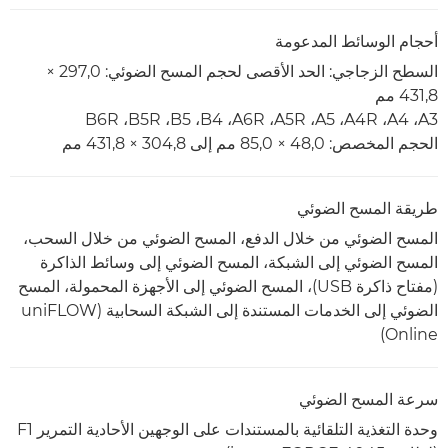
أحجام الوسائط المدعومة
السطح الزجاجي: الحد الأقصى لحجم المسح الضوئي: 297,0 ×
431,8 مم
A3، ‏A4‏، A4R‏، A5‏، A5R‏، A6R‏، B4‏، B5‏، B5R‏، B6R
الحجم المخصص: 48,0 × 85,0 مم إلى 304,8 × 431,8 مم
طريقة المسح الضوئي
المسح الضوئي من خلال الدفع، المسح الضوئي من خلال السحب،
المسح الضوئي إلى الشبكة، المسح الضوئي إلى وسائط الذاكرة
(مفتاح ذاكرة USB)، المسح الضوئي إلى الأجهزة المحمولة، المسح
الضوئي إلى الخدمات المستندة إلى الشبكة السحابية (uniFLOW
Online)
سرعة المسح الضوئي
وحدة التغذية التلقائية بالمستندات على الوجهين الأحادية التمرير F1