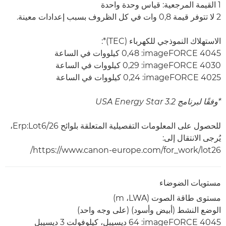
‎1 القيمة المرجعية: قياس وحدة واحدة
‎2 لا تتوفر قيمة 0,8 وات في كل الظروف بسبب إعدادات معينة.
الاستهلاك النموذجي للكهرباء (TEC)*:
imageFORCE 4045: ‏0,48 كيلووات في الساعة
imageFORCE 4030: ‏0,29 كيلووات في الساعة
imageFORCE 4025: ‏0,24 كيلووات في الساعة
*وفقًا لبرنامج USA Energy Star 3.2
للحصول على المعلومات التفصيلية المتعلقة بلوائح Erp:Lot6/26،
يُرجى الانتقال إلى:
https://www.canon-europe.com/for_work/lot26/
مستويات الضوضاء
مستوى طاقة الصوت (LWA،‏ m)
الوضع النشط (أبيض وأسود) (على وجه واحد)
imageFORCE 4045‏: 64 ديسيبل، كيلوفولت 3 ديسيبل