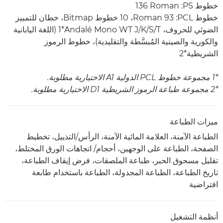
خطوط PS:‏ ‎136 Roman
خطوط PCL‏: 93 Roman‏، 10 خطوط Bitmap‏، خطان للتمييز
الضوئي للحروف، Andalé Mono WT J/K/S/T‏*1 (اللغة اليابانية
والكورية والصينية المُبسَّطة والتقليدية)، خطوط الرموز
الشريطية*2
*1 مجموعة خطوط PCL الدولية A1 الاختيارية مطلوبة.
*2 مجموعة طباعة الرموز الشريطية D1 الاختيارية مطلوبة.
ميزات الطباعة
الطباعة الآمنة، العلامة المائية الآمنة، الرأس/التذييل، تخطيط
الصفحة، الطباعة على الوجهين، أحجام/ اتجاهات الورق المختلط،
تقليل مسحوق الحبر، طباعة الملصقات، فرض إيقاف الطباعة،
تاريخ الطباعة، الطباعة المجدولة، الطباعة باستخدام طابعة
افتراضية
أنظمة التشغيل