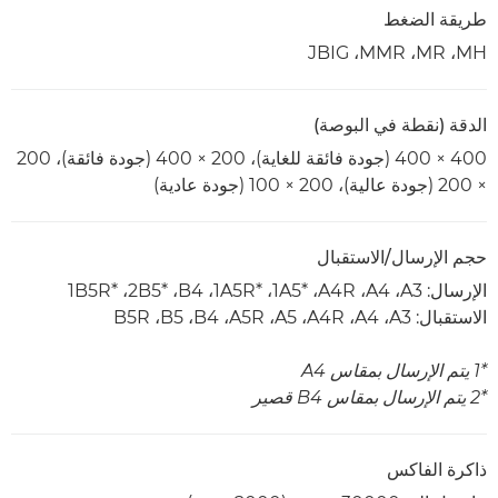
طريقة الضغط
MH‏، MR‏، MMR‏، JBIG
الدقة (نقطة في البوصة)
400 × 400 (جودة فائقة للغاية)، 200 × 400 (جودة فائقة)، 200
× 200 (جودة عالية)، 200 × 100 (جودة عادية)
حجم الإرسال/الاستقبال
الإرسال: A3،‏ A4،‏ A4R،‏ A5*‎‏1،‏ A5R*‎‏1‏‎،‏ B4،‏ B5*‎‏2،‏ B5R*‎‏1‏‎
الاستقبال: A3‏، A4‏، A4R‏، A5، ‏A5R‏، B4‏، B5‏، B5R
*1 يتم الإرسال بمقاس A4
*2 يتم الإرسال بمقاس B4 قصير
ذاكرة الفاكس