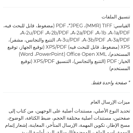
تنسيق الملفات
القياسي: TIFF‏ (MMR)‏، JPEG*‏، PDF (مضغوط، قابل للبحث فيه،
PDF‏/A-1a‏، A-1b‏، PDF‏/A-2a‏، PDF‏/A-2b‏، PDF‏/A-2u‏،
PDF‏/A-3a‏، PDF‏/A-3b‏، PDF‏/A-3u، التتبع والتجانس، مشفر)،
XPS (مضغوط، قابل للبحث فيه) PDF‏/XPS (توقيع الجهاز، توقيع
المستخدم)، Office Open XML‏ (PowerPoint‏، Word)
الخيار: PDF (التتبع والتجانس)، التنسيق PDF‏/XPS (توقيع
المستخدم)
* صفحة واحدة فقط.
ميزات الإرسال العام
تحديد النوع الأصلي، مستندات أصلية على الوجهين، من كتاب إلى
صفحتين، مستندات أصلية مختلفة الحجم، ضبط الكثافة، الوضوح،
مسح الإطار، تكوين المهمة، الإرسال المتأخر، المعاينة، إشعار إتمام
المهمة، اسم الملف، الموضوع/الرسالة، الرد، أولوية البريد