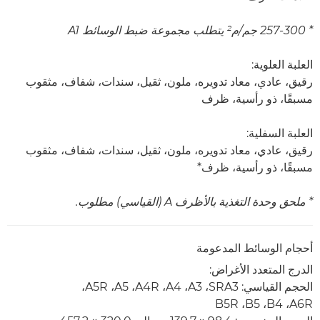
* 257-300 جم/م² يتطلب مجموعة ضبط الوسائط A1
العلبة العلوية:
رقيق، عادي، معاد تدويره، ملون، ثقيل، سندات، شفاف، مثقوب
مسبقًا، ذو رأسية، ظرف
العلبة السفلية:
رقيق، عادي، معاد تدويره، ملون، ثقيل، سندات، شفاف، مثقوب
مسبقًا، ذو رأسية، ظرف*
* ملحق وحدة التغذية بالأظرف A (القياسي) مطلوب.
أحجام الوسائط المدعومة
الدرج المتعدد الأغراض:
الحجم القياسي: SRA3‏، A3‏، A4‏، A4R‏، A5‏، A5R‏،
A6R،‏ B4،‏ B5،‏ B5R