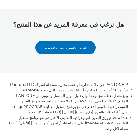
هل ترغب في معرفة المزيد عن هذا المنتج؟
طلب الحصول على معلومات
PANTONE™‎ هي علامة تجارية أو علامة تجارية مسجلة لشركة Pantone LLC.
بدءًا من 31 أغسطس 2021 وفقًا للخدمات المهنية التي تؤديها Pantone.
يبلغ معدل تغطية مجموعة ألوان دليل ألوان الباستل والنيون من PANTONE
المغلف 97% لطابعتي GP-4000 / ‏GP-2000 عند استخدام ورق الصور
الفوتوغرافية البلاتيني الاحترافي مع برنامج تشغيل الطابعة imagePROGRAF
على [الملصقات/الصور (فلورسنت)] [الأعلى] (600 نقطة لكل بوصة)
عند استخدام ورق الصور الفوتوغرافية البلاتيني الاحترافي مع برنامج تشغيل
الطابعة imagePROGRAF على [الملصقات/الصور (فلورسنت)] [الأعلى] (600
نقطة لكل بوصة)