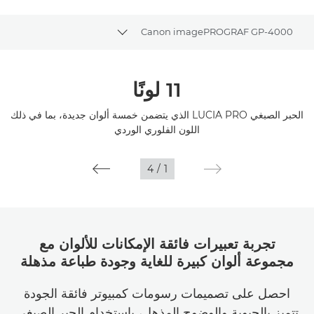
Canon imagePROGRAF GP-4000
Toggle breadcrumbs
نظرة عامة
11 لونًا
المواصفات
الحبر الصبغي LUCIA PRO الذي يتضمن خمسة ألوان جديدة، بما في ذلك
اللون الفلوري الوردي
المعرض
4
/
1
تجربة تعبيرات فائقة الإمكانات للألوان مع
مجموعة ألوان كبيرة للغاية وجودة طباعة مذهلة
احصل على تصميمات رسومات كمبيوتر فائقة الجودة
تتميز بالحيوية والوضوح المذهل، باستخدام الحبر الصبغي