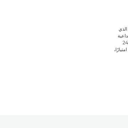
الذي
داعية
سلسلة ألوان أكبر، فقد تم تصميم الطابعة المستدامة مقاس 24
امتيازًا،