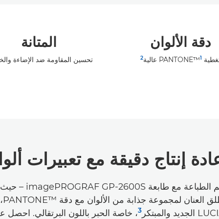
دقة الألوان
المتانة
2
1
طية PANTONE™‎
عالية
تحسين المقاومة ضد الإضاءة وال
دة إنتاج دقيقة مع تعبيرات ألوا
ثورة في عالم الطباعة مع طا
بالحيو
3
د والمبتكر
، خاصة الحبر باللون البرتقالي. احصل عل