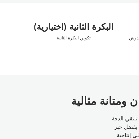
البكرة الثانية (اختيارية)
خدوش
تكوين البكرة الثانية
ن ومتانة مثالية
بعة imagePROGRAF GP-2600S – حيث تلتقي الدقة
ية. أطلق العنان لمجموعة جذابة من الألوان مع دقة PANTONE™‎، بفضل حبر
ى إنتاجية