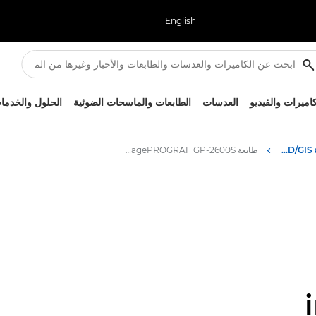
English
كاميرات والفيديو
العدسات
الطابعات والماسحات الضوئية
الحلول والخدما
High-Quality Large Format Printers for CAD/GIS and Stunning Graphics
طابعة imagePROGRAF GP-2600S من Canon: طباعة ذات تنسيقات كبيرة دقيقة