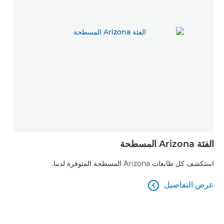
الفئة Arizona المسطحة
طابعات orado
استكشف كل طابعات Arizona المسطحة المتوفرة لدينا.
للطبا
عرض التفاصيل

عرض التفاصيل
عرض
عرض