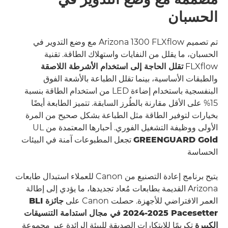
الحسبان
تم تصميم Arizona 1300 FLXﬂow مع وضع التدوير في
الحسبان، ما يقلل من النفايات واستهلاك الطاقة. تقنية
FLXﬂow
تقلل الحاجة إلى استخدام الأشرطة اللاصقة
والطبقات الأساسية، بينما تقلل الطباعة بالأشعة الفوق
البنفسجية باستخدام إضاءة LED من استخدام الطاقة بنسبة
15% على الأقل مقارنة بالطُرز السابقة. تتميز الطابعة أيضًا
بخيارات لتوفير الطاقة مثل الطباعة بشكل صحيح من المرة
الأولى ووظيفة التشغيل الفوري. أحبارها المعتمدة من UL
GREENGUARD Gold
تجعل المطبوعات آمنة في البيئات
الحساسة
يتيح برنامج إعادة التصنيع من Canon للعملاء استبدال طابعات
Arizona القديمة بطابعات مُعاد تجديدها، ما يؤدي إلى إطالة
العمر الافتراضي للأجهزة. حصلت Canon على
جائزة BLI
2024-2025 Pacesetter في مجال استدامة التنسيقات
الكبيرة
تكريمًا للابتكارات الصديقة للبيئة الرائدة عبر مجموعة