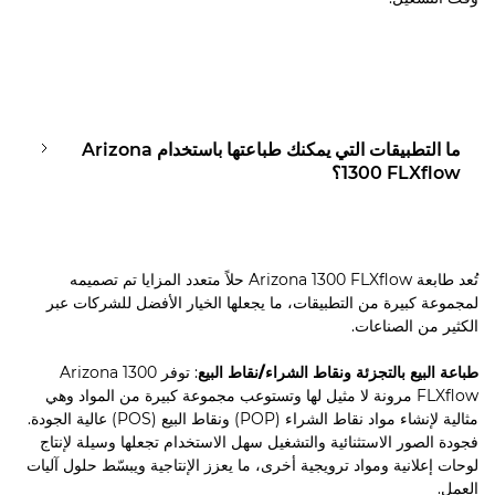
ما التطبيقات التي يمكنك طباعتها باستخدام Arizona
1300 FLXﬂow؟
تُعد طابعة Arizona 1300 FLXﬂow حلاً متعدد المزايا تم تصميمه
لمجموعة كبيرة من التطبيقات، ما يجعلها الخيار الأفضل للشركات عبر
الكثير من الصناعات.
طباعة البيع بالتجزئة ونقاط الشراء/نقاط البيع
: توفر Arizona 1300
FLXﬂow مرونة لا مثيل لها وتستوعب مجموعة كبيرة من المواد وهي
مثالية لإنشاء مواد نقاط الشراء (POP) ونقاط البيع (POS) عالية الجودة.
فجودة الصور الاستثنائية والتشغيل سهل الاستخدام تجعلها وسيلة لإنتاج
لوحات إعلانية ومواد ترويجية أخرى، ما يعزز الإنتاجية ويبسّط حلول آليات
العمل.