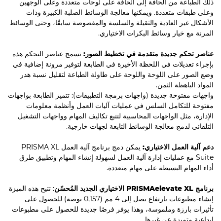
ذلك الطباعة من الحافة إلى الحافة على لوحات متعددة وعلى الوجهين
وعلى طبقات متعددة. ويمكنها معالجة الوسائط الصلبة الكبيرة وذات
الأشكال غير العادية والثقيلة والسلسة والمقصوصة سابقًا، وحتى الوسائط
المرنة مع خيار وسائط البكرات الاختياري.
عناصر تحكم جديدة متقدمة في تخطيط الصور:
تسمح عناصر التحكم هذه
بإجراء تعديلات في اللحظة الأخيرة في الطابعة لتوفير مرونة إضافية في
وضع الصور على اللوحة واللوحة على طاولة الطباعة لتقليل نسبة هدر
المواد الباهظة الثمن.
واجهات مفتوحة جديدة (واجهات برمجة التطبيقات): تتميز الطابعة بواجهات
مفتوحة للتكامل السلس في عمليات آليات العمل وأنظمة معلومات
الإدارة، مثل الواجهات المحاسبية لتتبع تكاليف المهام وواجهات التشغيل
التلقائي لدمج معالجة الوسائط التابعة لجهات خارجية.
دعم آلية العمل الاختياري:
يمكن دمج برنامج آلية العمل PRISMA XL
Suite مع عمليات إدارة آلية العمل لسهولة إنشاء المهام وتطبيق طرق
أداء المهام البسيطة على مهام متعددة.
برنامج PRISMAelevate XL الاختياري الجديد المُحسّن
: تتيح هذه الميزة
إنشاء مطبوعات بارتفاع يصل إلى 4 مم (0,157 بوصة) للحصول على
تأثيرات بارزة وملموسة، وهذا يوفر فرصًا جديدة للحصول على مطبوعات
إبداعية متميزة عن غيرها.