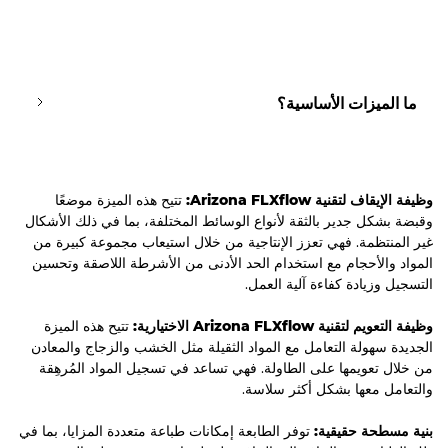
ما الميزات الأساسية؟
وظيفة الإيقاف لتقنية Arizona FLXﬂow:
تتيح هذه الميزة موضعًا
وقبضة بشكل جدير بالثقة لأنواع الوسائط المختلفة، بما في ذلك الأشكال
غير المنتظمة. فهي تعزز الإنتاجية من خلال استيعاب مجموعة كبيرة من
المواد والأحجام مع استخدام الحد الأدنى من الأشرطة اللاصقة وتحسين
التسجيل وزيادة كفاءة آلية العمل.
وظيفة التعويم لتقنية Arizona FLXﬂow الاختيارية:
تتيح هذه الميزة
الجديدة سهولة التعامل مع المواد الثقيلة مثل الخشب والزجاج والمعادن
من خلال تعويمها على الطاولة. فهي تساعد في تسجيل المواد المُرهِقة
والتعامل معها بشكل أكثر سلاسة.
بنية مسطحة حقيقية:
توفر الطابعة إمكانات طباعة متعددة المزايا، بما في