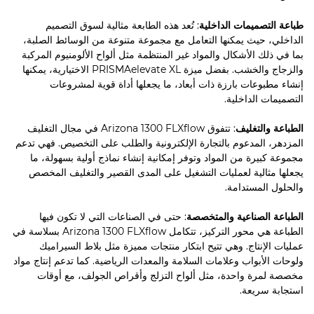
طباعة التصميمات الداخلية
: تُعد هذه الطابعة مثالية لسوق التصميم
الداخلي، حيث يمكنها التعامل مع مجموعة متنوعة من الوسائط الصلبة،
بما في ذلك الأشكال والمواد غير المنتظمة مثل ألواح الألومنيوم المركبة
والزجاج والخشب. بفضل ميزة PRISMAelevate XL الاختيارية، يمكنها
إنشاء مطبوعات بارزة ذات أبعاد، ما يجعلها أداة قوية لمشروعات
التصميمات الداخلية.
الطباعة والتغليف
: تتفوق Arizona 1300 FLXﬂow في مجال التغليف
المزدهر، المدعوم بالتجارة الإلكترونية والطلب على التخصيص. فهي تدعم
مجموعة كبيرة من المواد وتوفر إمكانية إنشاء نماذج أولية بسهولة، ما
يجعلها مثالية لعمليات التشغيل على المدى القصير والتغليف المخصص
والحلول المستدامة.
الطباعة الصناعية والمتخصصة
: حتى في الصناعات التي لا تكون فيها
الطباعة هي محور التركيز، تتكامل Arizona 1300 FLXﬂow بسلاسة في
عمليات الإنتاج. وهي تتيح ابتكار منتجات مميزة مثل بلاط السيراميك
ولوحات الأبواب وعلامات السلامة والمعدات الرياضية. كما تدعم إنتاج مواد
مخصصة لمرة واحدة، مثل ألواح التزلج وأقراص الجولف، مع أوقات
استجابة سريعة.