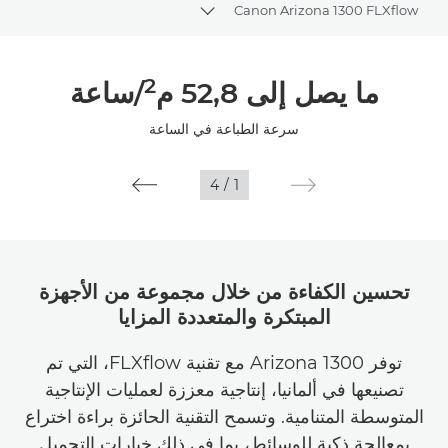
Canon Arizona 1300 FLXﬂow
Toggle breadcrumbs
نظرة عامة
2
ما يصل إلى 52,8 م
/ساعة
المواصفات
سرعة الطباعة في الساعة
المعرض
4
/
1
تحسين الكفاءة من خلال مجموعة من الأجهزة
المبتكرة والمتعددة المزايا
توفر Arizona 1300 مع تقنية FLXﬂow، التي تم
تصنيعها في ألمانيا، إنتاجية معززة لعمليات الإنتاجية
المتوسطة المتنامية. وتسمح التقنية الحائزة براءة اختراع
بمعالجة ذكية للوسائط، بما في ذلك خيارات التحميل