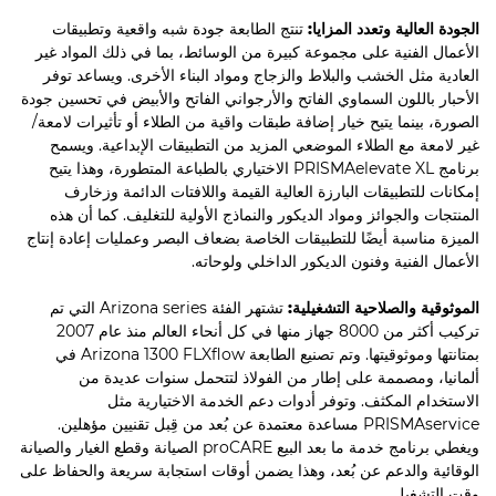
الجودة العالية وتعدد المزايا:
تنتج الطابعة جودة شبه واقعية وتطبيقات
الأعمال الفنية على مجموعة كبيرة من الوسائط، بما في ذلك المواد غير
العادية مثل الخشب والبلاط والزجاج ومواد البناء الأخرى. ويساعد توفر
الأحبار باللون السماوي الفاتح والأرجواني الفاتح والأبيض في تحسين جودة
الصورة، بينما يتيح خيار إضافة طبقات واقية من الطلاء أو تأثيرات لامعة/
غير لامعة مع الطلاء الموضعي المزيد من التطبيقات الإبداعية. ويسمح
برنامج PRISMAelevate XL الاختياري بالطباعة المتطورة، وهذا يتيح
إمكانات للتطبيقات البارزة العالية القيمة واللافتات الدائمة وزخارف
المنتجات والجوائز ومواد الديكور والنماذج الأولية للتغليف. كما أن هذه
الميزة مناسبة أيضًا للتطبيقات الخاصة بضعاف البصر وعمليات إعادة إنتاج
الأعمال الفنية وفنون الديكور الداخلي ولوحاته.
الموثوقية والصلاحية التشغيلية:
تشتهر الفئة Arizona series التي تم
تركيب أكثر من 8000 جهاز منها في كل أنحاء العالم منذ عام 2007
بمتانتها وموثوقيتها. وتم تصنيع الطابعة Arizona 1300 FLXﬂow في
ألمانيا، ومصممة على إطار من الفولاذ لتتحمل سنوات عديدة من
الاستخدام المكثف. وتوفر أدوات دعم الخدمة الاختيارية مثل
PRISMAservice مساعدة معتمدة عن بُعد من قِبل تقنيين مؤهلين.
ويغطي برنامج خدمة ما بعد البيع proCARE الصيانة وقطع الغيار والصيانة
الوقائية والدعم عن بُعد، وهذا يضمن أوقات استجابة سريعة والحفاظ على
وقت التشغيل.