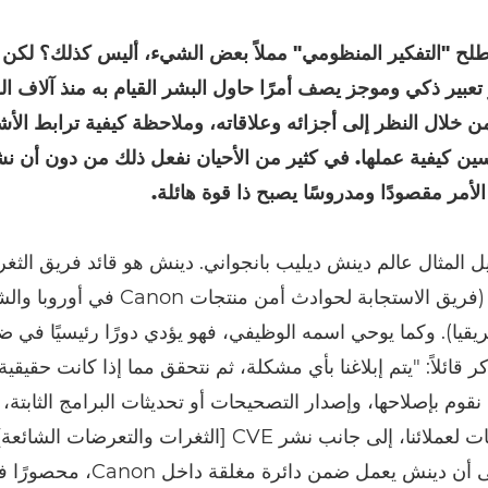
لح "التفكير المنظومي" مملاً بعض الشيء، أليس كذلك؟ لكن
 تعبير ذكي وموجز يصف أمرًا حاول البشر القيام به منذ آلاف ال
ن خلال النظر إلى أجزائه وعلاقاته، وملاحظة كيفية ترابط الأشي
ن كيفية عملها. في كثير من الأحيان نفعل ذلك من دون أن ن
لأمر مقصودًا ومدروسًا يصبح ذا قوة هائلة.
 المثال عالم دينش ديليب بانجواني. دينش هو قائد فريق الثغرا
(فريق الاستجابة لحوادث أمن منتجات Canon في أ
يقيا). وكما يوحي اسمه الوظيفي، فهو يؤدي دورًا رئيسيًا في ض
كر قائلاً: "يتم إبلاغنا بأي مشكلة، ثم نتحقق مما إذا كانت حقيقية أ
قوم بإصلاحها، وإصدار التصحيحات أو تحديثات البرامج الثابتة،
عن المعلومات لعملائنا، إلى جانب نشر CVE [الثغرات والتعرضات
للوهلة الأولى أن دينش يعمل ضمن دائرة مغلق