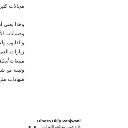
مجالات كثير
وهذا يعني أ
وضمانات الأم
والقانون وال
زيارات العم
مبيعات
أيضًا
وثيقة مع شر
شهادات مثل ISO. هذا ما يخلق مزيدًا من الوحدة والاستمرارية داخ
Dinesh Dilip Panjwani
قائد قسم معالجة الثغرات