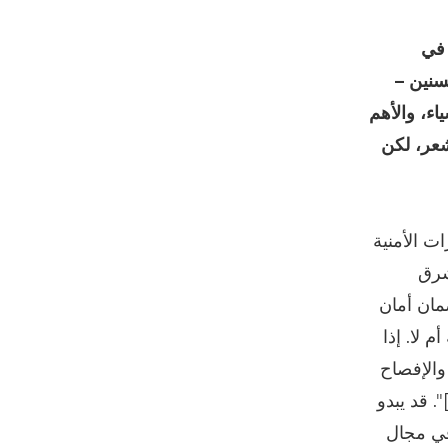
 في
سنين –
اء، والأهم
شعر، لكن
ت الأمنية
وروبا والشرق
مان أمان
م لا. إذا
 والإفصاح
 الشائعة]". قد يبدو
ة داخل Canon، محصورًا في مجال