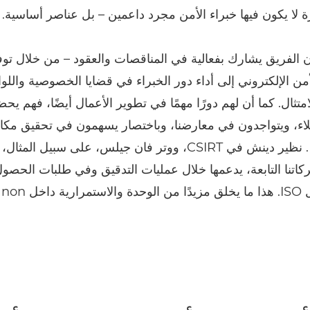
ة لا يكون فيها خبراء الأمن مجرد داعمين – بل عناصر أساسية.
ن الفريق يشارك بفعالية في المناقصات والعقود – من خلال توف
ن الإلكتروني إلى أداء دور الخبراء في قضايا الخصوصية واللوا
امتثال. كما أن لهم دورًا مهمًا في تطوير الأعمال أيضًا، فهم ي
لاء، ويتواجدون في معارضنا، وباختصار يسهمون في تحقيق م
. نظير دينش في CSIRT، ووتر فان جيلس، على سبيل المث
كاتنا التابعة، يدعمها خلال عمليات التدقيق وفي طلبات الحصو
ل Canon.