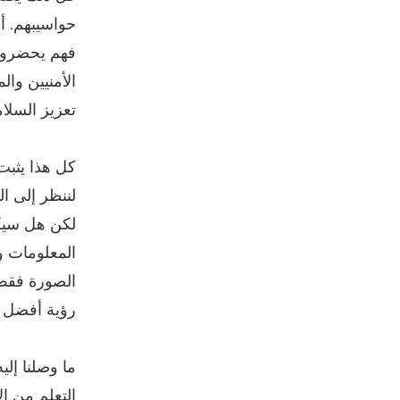
حواسيبهم. أ
فهم يحضرون 
الأمنيين وا
تعزيز السلام
كل هذا يثبت
لننظر إلى ا
لكن هل سيكون
المعلومات وأ
الصورة فقط –
رؤية أفضل لإ
ما وصلنا إل
التعلم من ال