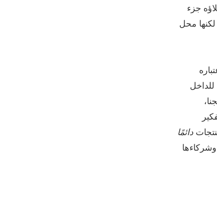
اؤه جزء
 لكنها محل
تباره
 للداخل
نا،
كير
منتجات
دائمًا
وشركاءها