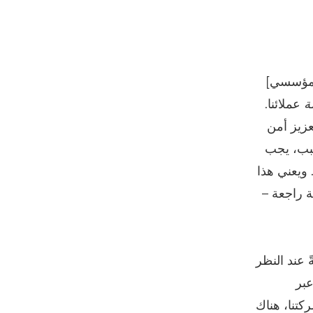
 الأمن المؤسسي]
ة
عملائنا.
عزيز أمن
لسبب، يجب
 ويعني هذا
ة راجعة –
 عند النظر
عبر
كتنا، هناك