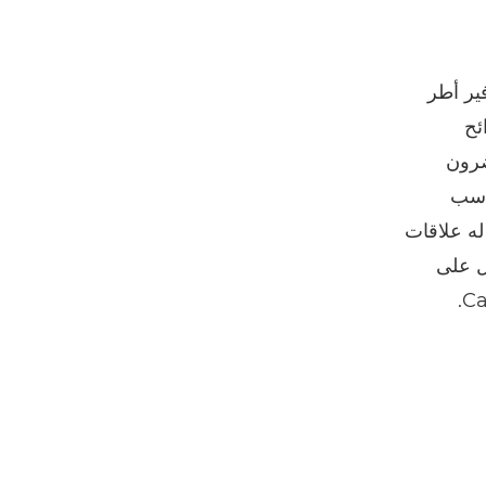
ير أطر
ئح
حضرون
كاسب
ال، له علاقات
ل على