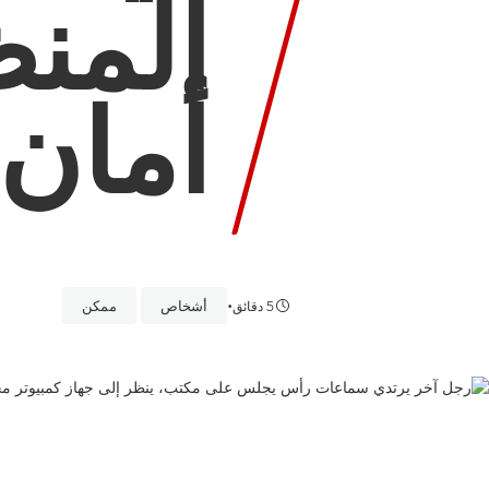
المن
أمان 
•
أشخاص
ممكن
5 دقائق