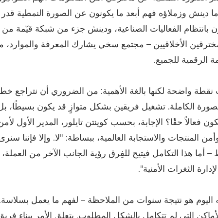
ما دينش وزملاؤه فهم أبعد ما يكونون عن الصورة النمطية قدر ا
بانتظام الفعاليات الصناعية، ودينش جزء من شبكة قيّمة من ا
لمخترقين الأخلاقيين – مجتمع سخي يشارك المعرفة والموارد، م
ة الرقمية للجميع.
 نقطة واضحة لكنها بالغة الأهمية: من الضروري أن نتراجع خطو
لصورة الكاملة. تشغيل فريقين بشكل متوازٍ قد يكون بسيطًا، ب
 فعالاً حقًا؟ الإجابة، بحسب كوينتن تايلور، المدير الأول لأمن
من المنتجات والاستجابة العالمية، ببساطة: "لا. وإلا فإننا سن
 أما هذا التكامل فيتيح للفِرق رؤية الجانب الآخر من العملة، 
دارة الثغرات الأمنية".
يه اليوم هو نتيجة سنوات من الملاحظة – لفهم ما يعمل بسلاسة.
أماكن التي لم تتكامل بالشكل المطلوب. يتعلق الأمر ببناء فري