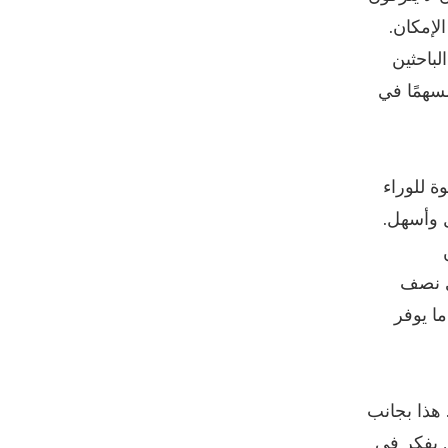
لإمكان.
لباحثين
سهمًا في
ة للوراء
ل وأسهل.
رى نصف
ما يوفر
 هذا بجانب
ق يفكر في