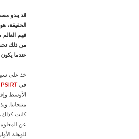
قد يبدو مصط
الحقيقة، هو
فهم العالم م
من ذلك تحسي
عندما يكون ا
خذ على سبيل
في
PSIRT
الأوسط وإفر
منتجاتنا. ويذ
كانت كذلك، ن