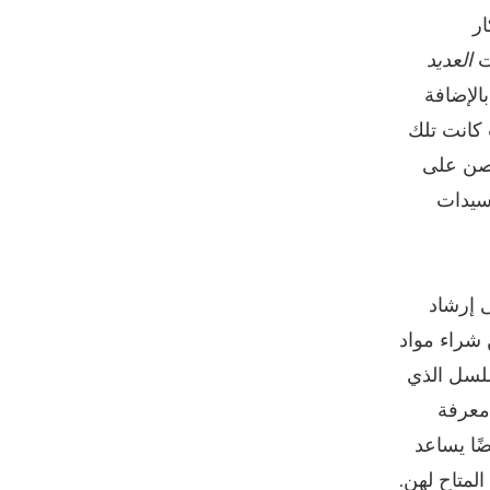
ار
رت
العديد
ت المفعمة بالحيوية – مع أيمن وخبراء من Canon وArtPlus، بالإضافة
 كانت تلك
رصن على
سيدات
 إرشاد
شراء مواد
سلسل الذي
معرفة
ضًا يساعد
لمتاح لهن.