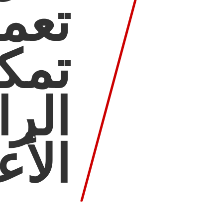
تعم
تمكي
الر
الأع