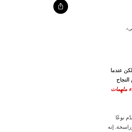
كن عندما
النجاح
ء ملهِمات
ّم نوعًا
راسخة. إنه