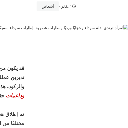
•
أشخاص
4 دقائق
قد يكون من 
تديرين عملك
والركود. هذا هو
وداعمات
حقق
تم إطلاق هذا
مختلفًا من ا