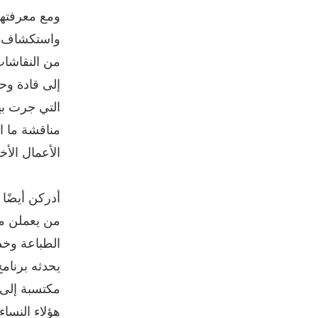
ومع معرفتهن
واستكشاف طر
إلى قادة وح
التي جرت بي
مناقشة ما 
الأعمال الأخ
أدركن أيضًا
من يعملن م
الطباعة وخد
يحدثه برنام
مكتسبة إلى م
هؤلاء النسا