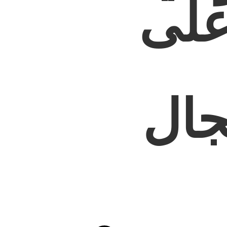
على
جال