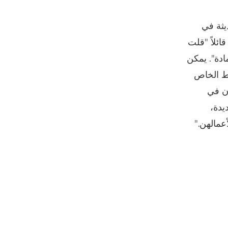
يثة في
ئلاً "قلت
ادة". يمكن
ئط الخاص
أن في
يدة،
عمالهن."