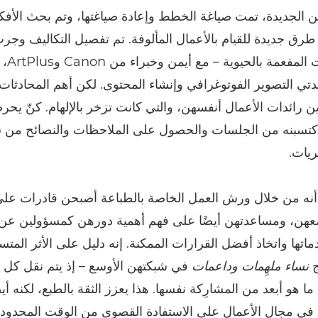
 الجديدة، تمت صياغة الخطط وإعادة صياغتها، وتم بحث الأفك
ق جديدة للقيام بالأعمال المألوفة. تم تفصيل التكاليف وج
من النقاشا
دتي التصوير الفوتوغرافي وإنشاء المحتوى. لكن أهم المحادثات
ن رائدات الأعمال أنفسهن، والتي كانت تزخر بالإلهام. كنّ يح
اكتسبنه من الجلسات والحصول على الملاحظات والنصائح من 
ريات.
 أنه من خلال ورش العمل الخاصة بالطباعة أصبحن قادرات على
عهن، ومساعدتهن أيضًا على فهم أهمية دورهن كمسؤولين عن 
ماتها واتخاذ أفضل القرارات الممكنة. إنه دليل على الأثر المت
ج
نساء ملهِمات وداعمات
في شبكتهن الأوسع – إذ يتم نقل كل 
ا هو أبعد من المشارِكة نفسها. هذا يعزز الثقة بالطبع، لكنه أي
ء في مجال الأعمال على الاستفادة القصوى من الوقت المحدود ا