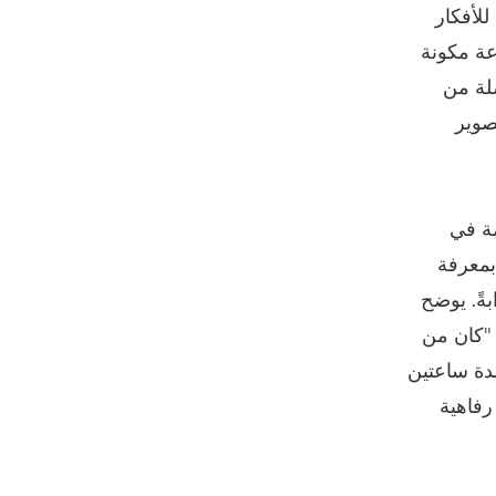
للأفكار
عة مكونة
لة من
صوير
ة في
بمعرفة
ةً. يوضح
علي، مدير قسم التسويق بين الشركات في Canon Middle East: "كان من
مدة ساعتين
رفاهية