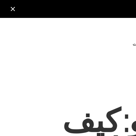

ت
: كيف