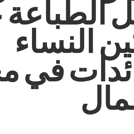
ل الطباعة 
ن النساء
ائدات في م
مال