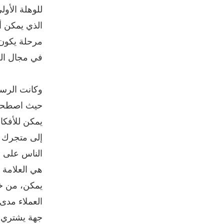
للوهلة الأولى
الذي يمكن أ
مرحلة يكون 
في مجال الطب
وكانت الرسال
حيث اصطحب ر
يمكن للأفكار
إلى متجرك أ
الناس على س
هي العلامة ا
يمكن، من خل
العملاء مدى
جهة يشتري. 