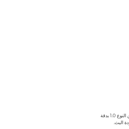
تتميز كاميرا XF605 بأنها أول كاميرا في الفئة XF Series تجمع بين مستشعر CMOS من النوع 1.0 بدقة