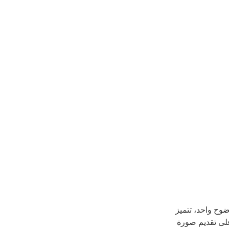
وح واحد، تتميز
أداء الموجودة في كاميرا الفيديو XF605 بقدرتها على تقديم صورة