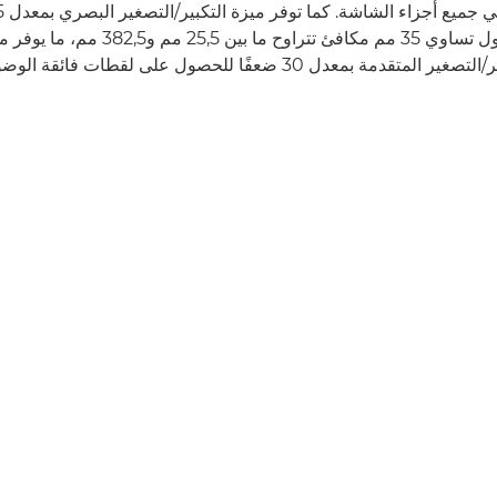
المزايا إمكانية وصول تساوي 35 مم مكافئ تتراوح
معدل 30 ضعفًا للحصول على لقطات فائقة الوضوح بجودة عالية.