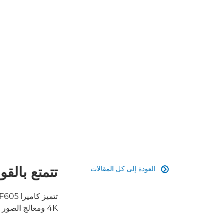
تتمتع بالقو
العودة إلى كل المقالات

4K ومعالج الصور DIGIC DV7 واضعةً هكذا معيارًا جديدًا لجودة صور احترافية تضاهي جودة البث.