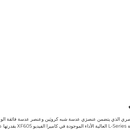
صري الذي يتضمن عنصرَي عدسة شبه كرويَين وعنصر عدسة فائقة الوض
عدسة 4K من الفئة L-Series العالية ال