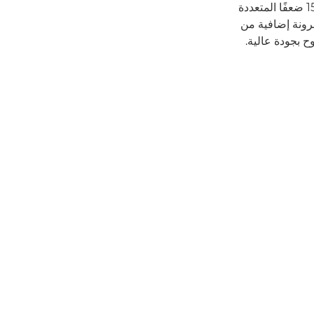
ذات جودة مذهلة في جميع أجزاء الشاشة. كما توفر ميزة التكبير/التصغير البصري بمعدل 15 ضعفًا المتعددة
 ما بين 25,5 مم و382,5 مم، ما يوفر مرونة إضافية من