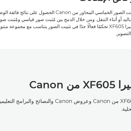
تضمن لك ميزة تثبيت الصور الخماسي المحاور من Canon الحصول على
 باليد أو أثناء التنقل. ومن خلال الدمج بين مُثبت صور قياسي ومُثبت صو
صور آلي، توفر كاميرا XF605 تحكمًا فعالًا جدًا في تثبيت الصور يتناسب مع مجموع
لتصوير.
Canon
كن أول من يتلقى آخر تحديثات كاميرا XF605 من Canon وعروض Canon والنصائح والبرامج التعل
لية.