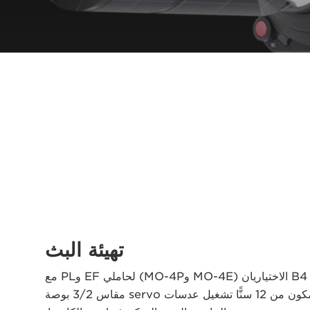
تهيئة البث
يتيح مهايئا حاملي B4 الاختياريان (MO-4E وMO-4P) لحاملي EF وPL مع
موصل العدسات المكون من 12 سنًّا تشغيل عدسات servo مقاس 2/‏3 بوصة