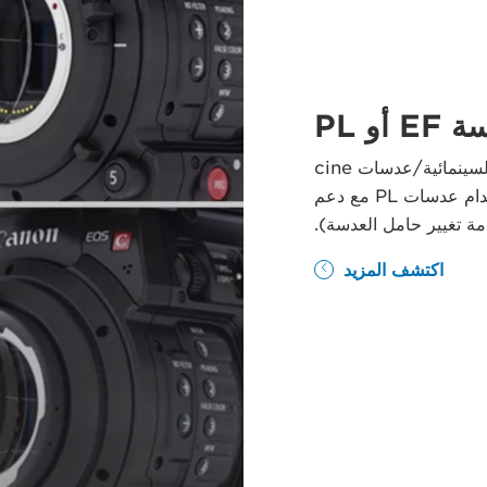
أو PL
مجموعة كبيرة من عدسات EF من Canon (العدسات السينمائية/عدسات cine
servo وعدسات الصور)، بالإضافة إلى إمكانية استخدام عدسات PL مع دعم
اكتشف المزيد