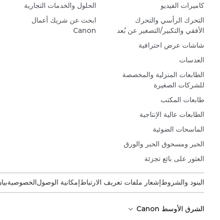
كاميرات الفيديو
الحلول والخدمات التجارية
التحرك الرأسي والتحرك
ابحث عن شريك أعمال
الأفقي والتكبير/التصغير عن بُعد
Canon
شاشات عرض احترافية
العدسات
الطابعات المنزلية والمخصصة
للشركات الصغيرة
طابعات المكتب
الطابعات عالية الإنتاجية
الماسحات الضوئية
الحبر ومسحوق الحبر والورق
العثور على بائع تجزئة
البنود والشروط
إشعار ملفات تعريف الارتباط
إمكانية الوصول
الخصوصية
بيا
الشرق الأوسط Canon