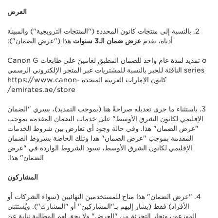
العرض
2. بالنسبة إلى منتجات كانون المحددة ("المنتجات الترويجية") والمبينة
أدناه، يقدم
عرض ضمان الـ3 سنوات
هذا ("عرض الضمان"):
o تمديد لمدة عام واحد للضمان المطبق لعامين على طابعات Canon G
series النافثة للحبر بالنسبة للمشتريات عبر المتجر الإلكتروني الرسمي
كانون الإمارات العربية المتحدة https://www.canon-
emirates.ae/store/
3. باستثناء ما جرى تعديله صراحةً هنا (بموجب التمديد)، يسري "الضمان
الإقليمي لكانون الشرق الأوسط" على خدمات الضمان المقدمة بموجب
"عرض الضمان" هذا. وفي حالة وجود أي تعارض بين شروط الخدمات
المقدمة بموجب "عرض الضمان" هذا وتلك الخاصة بشروط الضمان
الإقليمي لكانون الشرق الأوسط، تسود الشروط الواردة في "عرض
الضمان" هذا.
المشاركون
4. "عرض الضمان" هذا متاح للمستخدمين النهائيين (سواء الشركات أو
الأفراد) فقط (يشار إليهم بـ"المشاركين" أو "المشارك"). ويُستثنى
الموزعون وتجار التجزئة من "العرض" ولا يحق لهم المطالبة نيابة عن