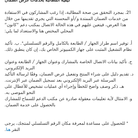
كيفية المطالبة بخدمات عرض الضمان
21. بمجرد التحقق من صحة المطالبة، إذا رغب المشاركون في الاستفادة
من خدمات الضمان الممتدة و/أو المحسنة التي يجري تقديمها من خلال
هذا العرض، فيتعين عليهم في هذه الحالة الاتصال بمكتب دعم "كانون"
المحلي المختص هنا والاستعداد لما يلي:
أ. توفير اسم طراز الجهاز / الطابعة بالكامل والرقم التسلسلي*. ب. تأكيد
نظام التشغيل المثبت على جهاز الكمبيوتر الخاص بك، إن كان ينطبق ذلك.
ج. تأكيد بيانات الاتصال الخاصة بالمشارك وعنوان الجهاز / الطابعة وعنوان
البريد الإلكتروني.
د. تقديم دليل على شراء المنتج وتفعيل عرض الضمان، وفقًا لرسالة التأكيد
المرسلة عبر البريد الإلكتروني بعد تسجيل الضمان عبر الإنترنت.
هـ. ذكر وصف واضح للخطأ وإجراء أي عمليات تشخيص للأعطال على
النحو الموصى به.
و. الامتثال لأية تعليمات معقولة صادرة عن مكتب الدعم للسماح للمشارك
بالحصول على خدمة الضمان.
* للحصول على مساعدة لمعرفة مكان الرقم التسلسلي لمنتجك، يرجى
النقر
هنا
.