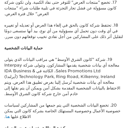
17. تخضع "منتجات العرض" للتوفر حتى نفاد الكمية. ولن تكون شركة
كانون مسؤولة عن فشل تجار التجزئة في تلبية طلبات شراء "منتجات
العرض" خلال فترة العرض.
18. تحتفظ شركة كانون بالحق في إلغاء هذا العرض أو تعديله أو تغييره
في أي وقت دون تحمل أي مسؤولية من أي نوع، بيد أنها ستسعى دومًا
لتقليل أثر ذلك على المشاركين من أجل تفادي تخييب توقعاتهم دون مبرر.
حماية البيانات الشخصية
19. شركة "كانون الشرق الأوسط" هي مراقب البيانات الذي يتولى
معالجة أي بيانات شخصية يقدمها المشاركون. وتتولى شركة Interpay
Sales Promotions Ltd، الكائنة في IDA Business &
Technology Park, Ring Road, Kilkenny, Ireland (أيرلندا)
معالجة أي بيانات شخصية تُرسل إلينا بغرض تطبيق هذا العرض. ويتم
الاحتفاظ بالبيانات الشخصية المقدمة بشكل آمن ويمكن أن يتم نقلها إلى
خادم آمن خارج شركة كانون الشرق الأوسط.
20. تخضع البيانات الشخصية التي يتم جمعها من المشاركين لسياسات
خصوصية الأعمال وخصوصية المستهلك الخاصة بشركة كانون التي يمكن
الاطلاع عليها
هنا
.