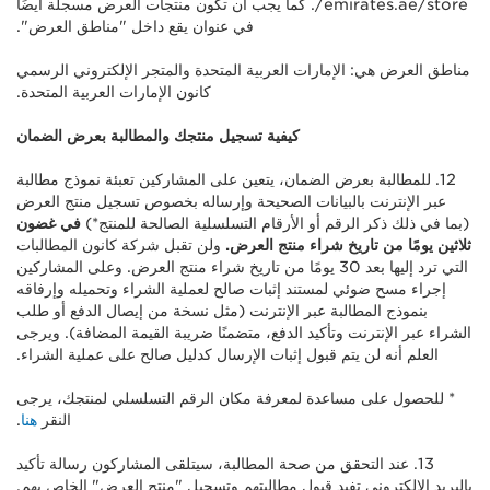
emirates.ae/store/. كما يجب أن تكون منتجات العرض مسجلة أيضًا
في عنوان يقع داخل "مناطق العرض".
مناطق العرض هي: الإمارات العربية المتحدة والمتجر الإلكتروني الرسمي
كانون الإمارات العربية المتحدة.
كيفية تسجيل منتجك والمطالبة بعرض الضمان
12. للمطالبة بعرض الضمان، يتعين على المشاركين تعبئة نموذج مطالبة
عبر الإنترنت بالبيانات الصحيحة وإرساله بخصوص تسجيل منتج العرض
(بما في ذلك ذكر الرقم أو الأرقام التسلسلية الصالحة للمنتج*)
في غضون
ثلاثين يومًا من تاريخ شراء منتج العرض.
ولن تقبل شركة كانون المطالبات
التي ترد إليها بعد 30 يومًا من تاريخ شراء منتج العرض. وعلى المشاركين
إجراء مسح ضوئي لمستند إثبات صالح لعملية الشراء وتحميله وإرفاقه
بنموذج المطالبة عبر الإنترنت (مثل نسخة من إيصال الدفع أو طلب
الشراء عبر الإنترنت وتأكيد الدفع، متضمنًا ضريبة القيمة المضافة). ويرجى
العلم أنه لن يتم قبول إثبات الإرسال كدليل صالح على عملية الشراء.
* للحصول على مساعدة لمعرفة مكان الرقم التسلسلي لمنتجك، يرجى
النقر
هنا
.
13. عند التحقق من صحة المطالبة، سيتلقى المشاركون رسالة تأكيد
بالبريد الإلكتروني تفيد قبول مطالبتهم وتسجيل "منتج العرض" الخاص بهم.