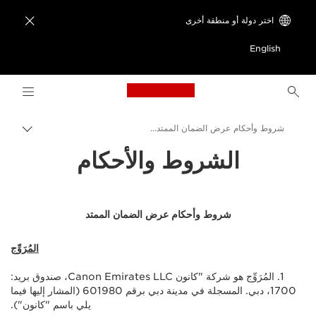
اختر دولة أو منطقة أخرى

English
ogo, back to home page
شروط وأحكام عرض الضمان الممتد- Canon الشرق الأوسط
مسار
التبديل
الشروط والأحكام
Canon
العروض الترويجية من Canon - أحدث العروض على منتجات Canon
الفرصة المطلقة لحماية الطابعة الخاصة بك
شروط وأحكام عرض الضمان الممتد
المُرَوِّج
1. المُرَوِّج هو شركة "كانون Canon Emirates LLC، صندوق بريد:
1700، دبي. المسجلة في مدينة دبي برقم 601980 (المشار إليها فيما
يلي باسم "كانون").