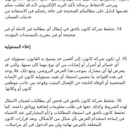
ويرجى الاحتفاظ برسالة تأكيد البريد الإلكتروني لأنه قد يُطلب منكم
تقديمها كدليل على مطالبتكم الصحيحة في حالة رغبتكم في الاستفادة من
خدمات الضمان.
14. تحتفظ شركة كانون بالحق في إبطال أي مطالبة غير كاملة أو غير
صحيحة أو غير معززة بالمستندات المؤيدة.
إخلاء المسئولية
15. لن تكون شركة كانون، إلى أقصى حد يسمح به القانون، مسؤولة عن
أي خسائر أو أضرار أو إصابات من أي نوع مهما كان سببها، والتي قد
يتعرض لها أي مشارك بموجب هذا العرض الترويجي. ومع ذلك، فلا يوجد
في هذه القواعد ما يتضمن استبعاد أو تقييد مسؤولية كانون عن الإصابة
الشخصية أو الوفاة الناتجة عن الإهمال المثبت وقوعه من جانب موظفي
كانون أو وكلائها.
16. تحتفظ شركة كانون بالحق في فحص أي مطالبات لضمان الامتثال
لهذه الشروط وكذلك حقها في طلب معلومات إضافية ووثائق داعمة. كما
تحتفظ كانون بالحق في استبعاد المطالبات و/أو المشاركين عند الاشتباه
في إساءة استخدام العرض بأي شكل من الأشكال. وتعد قرارات كانون
المتعلقة بالعرض نهائية ولن يتم الدخول في أي مراسلات.