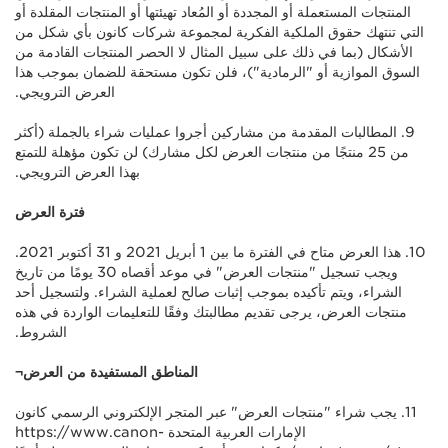
المنتجات المستعملة أو المجددة أو المُعاد تهيئتها أو المنتجات المقلدة أو
التي تنتهك حقوق الملكية الفكرية لمجموعة شركات كانون بأي شكل من
الأشكال (بما في ذلك على سبيل المثال لا الحصر المنتجات القادمة من
السوق الموازية أو "الرمادية")، فلن تكون مستحقة للضمان بموجب هذا
العرض الترويجي.
9. المطالبات المقدمة من مشاركين أجروا عمليات شراء بالجملة (أكثر
من 25 منتجًا من منتجات العرض لكل مشارك) لن تكون مؤهلة للتمتع
بهذا العرض الترويجي.
فترة العرض
10. هذا العرض متاح في الفترة ما بين 1 أبريل 2021 و 31 أكتوبر 2021.
ويجب تسجيل "منتجات العرض" في موعد أقصاه 30 يومًا من تاريخ
الشراء، ويتم تأكيده بموجب إثبات صالح لعملية الشراء. ولتسجيل أحد
منتجات العرض، يرجى تقديم مطالبتك وفقًا للتعليمات الواردة في هذه
الشروط.
المناطق المستفيدة من العرض¬
11. يجب شراء "منتجات العرض" عبر المتجر الإلكتروني الرسمي كانون
الإمارات العربية المتحدة https://www.canon-