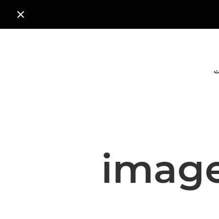

ت
imag