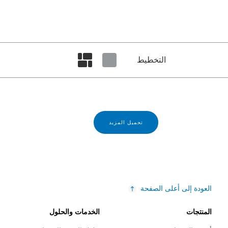
التخطيط
Set masonry view
Set tiled view
تحميل المزيد
العودة إلى أعلى الصفحة
المنتجات
الخدمات والحلول