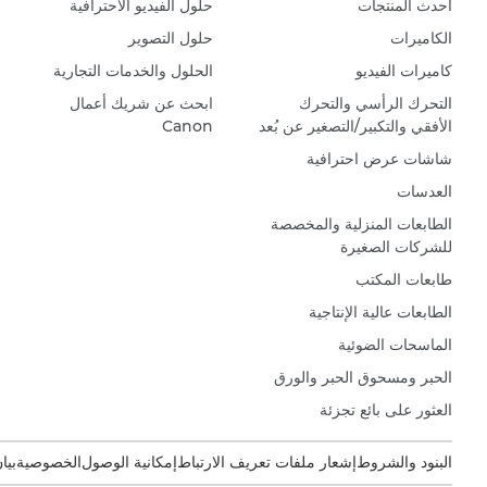
أحدث المنتجات
حلول الفيديو الاحترافية
الكاميرات
حلول التصوير
كاميرات الفيديو
الحلول والخدمات التجارية
التحرك الرأسي والتحرك
ابحث عن شريك أعمال
الأفقي والتكبير/التصغير عن بُعد
Canon
شاشات عرض احترافية
العدسات
الطابعات المنزلية والمخصصة
للشركات الصغيرة
طابعات المكتب
الطابعات عالية الإنتاجية
الماسحات الضوئية
الحبر ومسحوق الحبر والورق
العثور على بائع تجزئة
البنود والشروط
إشعار ملفات تعريف الارتباط
إمكانية الوصول
الخصوصية
بيا