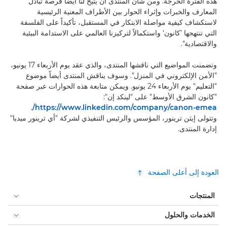
هذه الفترة الحرجة. ومن شأن المنتدى أن يتيح لنا أيضاً فرصة تبادل
المعارف والخبرات وإثراء الحوار بين الأطراف المعنية الرئيسية
لاستكشاف كيفية مواصلة الابتكار في المستقبل، تأكيداً على الفلسفة
التي تنتهجها ’كانون‘ واستكمالاً لتركيزنا العالمي على الاستدامة البيئية
والاقتصادية".
وتضمنت المواضيع التي ناقشها المنتدى، والذي عقد يوم الأربعاء 17 يونيو،
"الأمن الإلكتروني في المنزل". وسوف يناقش المنتدى أيضاً موضوع
"التعليم" يوم الأربعاء 24 يونيو. ويمكن متابعة هذه الحوارات عبر صفحة
"كانون الشرق الأوسط" على "لينكد إن":
.
https://www.linkedin.com/company/canon-emea/
وتتولى إيثن ترينور، المؤسس والرئيس التنفيذي لشركة "أي ترينور ميديا"
إدارة المنتدى.
العودة إلى أعلى الصفحة
المنتجات
الخدمات والحلول