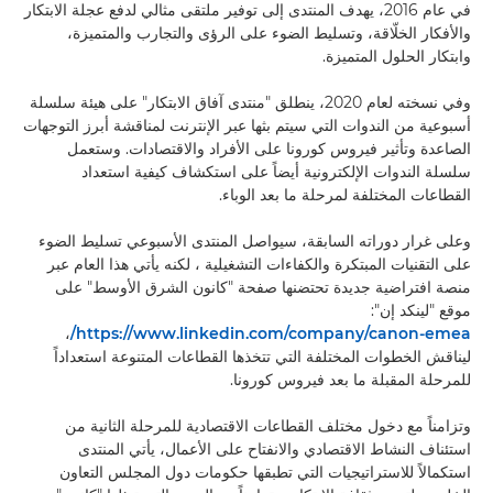
في عام 2016، يهدف المنتدى إلى توفير ملتقى مثالي لدفع عجلة الابتكار
والأفكار الخلّاقة، وتسليط الضوء على الرؤى والتجارب والمتميزة،
وابتكار الحلول المتميزة.
وفي نسخته لعام 2020، ينطلق "منتدى آفاق الابتكار" على هيئة سلسلة
أسبوعية من الندوات التي سيتم بثها عبر الإنترنت لمناقشة أبرز التوجهات
الصاعدة وتأثير فيروس كورونا على الأفراد والاقتصادات. وستعمل
سلسلة الندوات الإلكترونية أيضاً على استكشاف كيفية استعداد
القطاعات المختلفة لمرحلة ما بعد الوباء.
وعلى غرار دوراته السابقة، سيواصل المنتدى الأسبوعي تسليط الضوء
على التقنيات المبتكرة والكفاءات التشغيلية ، لكنه يأتي هذا العام عبر
منصة افتراضية جديدة تحتضنها صفحة "كانون الشرق الأوسط" على
موقع "لينكد إن":
،
https://www.linkedin.com/company/canon-emea/
ليناقش الخطوات المختلفة التي تتخذها القطاعات المتنوعة استعداداً
للمرحلة المقبلة ما بعد فيروس كورونا.
وتزامناً مع دخول مختلف القطاعات الاقتصادية للمرحلة الثانية من
استئناف النشاط الاقتصادي والانفتاح على الأعمال، يأتي المنتدى
استكمالاً للاستراتيجيات التي تطبقها حكومات دول المجلس التعاون