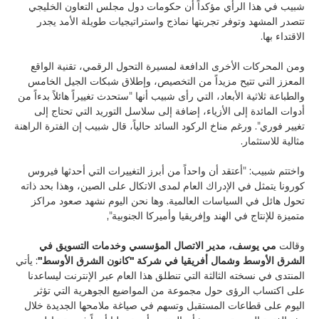
شبيب في هذا الرأي مؤكداً أن حكومات دول مجلس التعاون الخليجي
تتصدر المشهد وتوفر تجربتها نماذج واستراتيجيات طويلة الأمد يجدر
الاقتداء بها.
ومن المحركات الأخرى الدافعة لمسيرة التحول الرقمي، تقنية الواقع
المعزز التي تتيح مزيداً من التخصيص، وإطلاق شبكات الجيل الخامس
والطباعة ثلاثية الأبعاد، التي رأى شبيب أنها "ستحدث تغييراً هائلاً بدءاً من
أدوات المائدة إلى الأزياء، إضافة إلى سلاسل التوريد التي تحتاج إلى
تغيير فوري". ورغم مناخ الركود السائد حالياً، قال شبيب إن الفترة الراهنة
مثالية للاستثمار.
واختتم شبيب: "أعتقد أن واحداً من أبرز التغييرات التي أحدثها فيروس
كورونا يتمثل في الإدراك العام لمدى الاتكال على الصين، وهذا بحد ذاته
تحول هائل في السياسات العالمية. وها نحن اليوم نشهد صعود مراكز
متميزة للإنتاج في الهند وإفريقيا وأميركا الجنوبية",
وقالت
مي يوسف، مدير الاتصال المؤسسي وخدمات التسويق في
الشرق الأوسط وشمال أفريقيا في شركة "كانون الشرق الأوسط"
: يأتي
المنتدى في نسخته الثالثة التي تنطلق هذا العام عبر الإنترنت ليساعدنا
على اكتساب الرؤى حول مجموعة من المواضيع الجوهرية التي تؤثر
اليوم على قطاعات المستقبل وتسهم في صياغة ملامحها الجديدة خلال