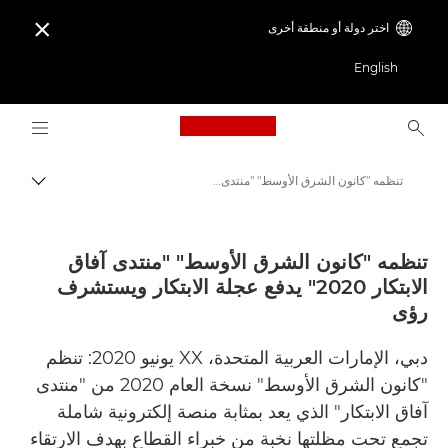
اختر دولة أو منطقة أخرى

English
Logo, back to home page
تنظمه "كانون الشرق الأوسط" "منتدى آفاق الابتكار 2020" يدفع عجلة الابتكار ويستشرف رؤى
مسار ال
Canon
المركز الصحفي لدى Canon
تنظمه "كانون الشرق الأوسط" "منتدى آفاق
الابتكار 2020" يدفع عجلة الابتكار ويستشرف
الإصدارات الصحفية - المركز الصحفي لدى Canon
رؤى
دبي، الإمارات العربية المتحدة، XX يونيو 2020: تنظم
"كانون الشرق الأوسط" نسخة العام 2020 من "منتدى
آفاق الابتكار" الذي يعد بمثابة منصة إلكترونية شاملة
تجمع تحت مظلتها نخبة من خبراء القطاع بهدف الارتقاء