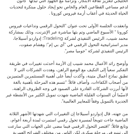
الخليجي لتعزيز ثقافة الابتكار، وتزامناً مع الجهود التي تبذلها "كانون"
لدعم مساعي القطاعين العام والخاص نحو إيجاد حلول مبتكرة لتحديات
الحياة الحديثة في أعقاب أزمة فيروس كورونا .
وانعقدت الجلسة الأولى تحت عنوان "التحول الرقمي وتداعيات فيروس
كورونا " الأسبوع الماضي وتم بثها مباشرة عبر الإنترنت، وذلك بمشاركة
محمد شبيب، الرئيس التنفيذي لشركة Tradeling؛ إدواردو أسبيلاجا،
مدير استراتيجية التحول الرقمي في "آي بي إم"؛ وهشام صفوت،
الرئيس التنفيذي لشركة "جوميا مصر".
وأوضح رائد الأعمال محمد شبيب إن الأزمة أحدثت تغييرات في طريقة
التفكير سعياً إلى التكيف مع الوضع الراهن، وهددت الشركات التي لا
تطبق نماذج أعمال متينة، وأكدت أيضاً على أهمية المستثمرين المتميزين
من أصحاب الكفاءات، وأضاف قائلاً: "تتسم هذه المرحلة بأهمية بالغة
لأنها أبرزت الشركات القادرة على الصمود في وجه الظروف الراهنة،
لاسيّما أن السنوات القليلة الماضية شهدت تمويل الكثير من الأنشطة غير
الجديرة بالتمويل وفقاً للمعايير العالمية".
من جهته، قال إدواردو أسبيلاجا إن التغييرات التي شهدتها الأشهر الثلاثة
الماضية جاءت تتويجاً لمسيرة تحول رقمي استمرت لمدة أربعة أعوام،
وتابع قائلاً: "اقتصر التحول الرقمي فيما مضى على الجهات التي سارعت
إلى تبنيه في مرحلة مبكرة، لكن الناس من مختلف الشرائح العمرية