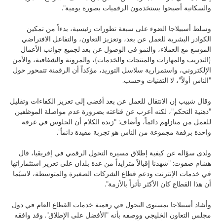
والسكانية أصبحوا يستخدمون الرقميات بصورة يومية".
وسلط أسبيلاجا الضوء على سبعة تطورات رئيسية، بدءاً من تمكين
الكوادر البشرية للعمل عن بعد، وتعزيز التعاون، والتفاعل الافتراضي
الموسع مع العملاء، والنمو في الوصول عن بعد لجميع جوانب الأعمال
(التدريب والمهارات والمنتجات والخدمات)، والمرونة والشفافية، والأمن
الإلكتروني، واستمرارية سلاسل التوريد، مؤكداً أن الرقمنة تتمحور حول
"الناس أولاً"، لا التقنيات وحسب.
وقال شبيب إن الانتقال للعمل عن بعد أفضى إلى تعزيز الكفاءات وتقليل
"ذهنية التحكم"، لكنه أعرب عن قناعته بضرورة عدم مواصلة الموظفين
للعمل من منازلهم دائماً، وأضاف: "زبدة الكلام أن الجلوس في غرفة
واحدة برفقة مجموعة من الناس هو تجربة مفيدة دائماً".
ولدى سؤاله عن كيفية إطلاق مسيرة التحول الرقمي في إفريقيا، قال
هشام صفوت: "شهدنا إقبالاً متزايداً من عدة بلدان على تعزيز استثماراتها
في خدمات الإنترنت ودعم قطاع الشركات الصغيرة والمتوسطة، لاسيّما
أن هذا القطاع كان الأكثر تأثراً بالأزمة".
وأشاد أسبيلاجا بمستوى التحول في رقمنة خدمات القطاع العام في دول
مجلس التعاون الخليجي ووصفه بأنه "الأفضل على الإطلاق". وقد وافقه