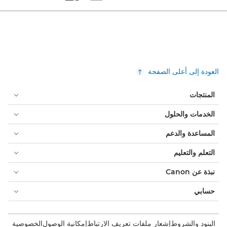
Set masonry view
Set tiled view
العودة إلى أعلى الصفحة
المنتجات
الخدمات والحلول
المساعدة والدعم
التعلم والتعليم
نبذة عن Canon
حسابي
البنود والشروط
إشعار ملفات تعريف الارتباط
إمكانية الوصول
الخصوصية